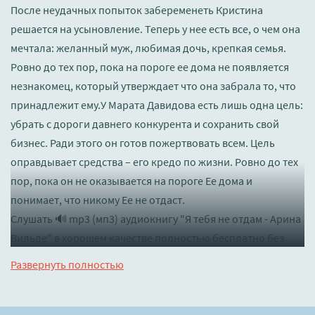
После неудачных попыток забеременеть Кристина
решается на усыновление. Теперь у нее есть все, о чем она
мечтала: желанный муж, любимая дочь, крепкая семья.
Ровно до тех пор, пока на пороге ее дома не появляется
незнакомец, который утверждает что она забрала то, что
принадлежит ему.У Марата Давидова есть лишь одна цель:
убрать с дороги давнего конкурента и сохранить свой
бизнес. Ради этого он готов пожертвовать всем. Цель
оправдывает средства – его кредо по жизни. Ровно до тех
пор, пока он не оказывается на пороге Ее дома и
понимает, что никому Ее не отдаст.
Слушать 🔊 mp3 (мп3) аудиокнигу "Я тебя не отдам - Арина
Вильде" в хорошем качестве полностью бесплатно без
регистрации на лучшем сайте
booksaudio-online.com
Развернуть полностью