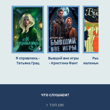
Глава 10
Глава 11
Глава 12
Глава 13
Глава 14
Глава 15
Глава 16
Я справлюсь -
Бывший вне игры
Рыцари
Глава 17
Татьяна Грац
- Кристина Фант
маленькой Дор
Пэлем Грэнви
Глава 18
Вудхауз
Глава 19
Глава 20
Глава 21
ЧТО СЛУШАЕМ?
Глава 22
ТОП 100
Глава 23