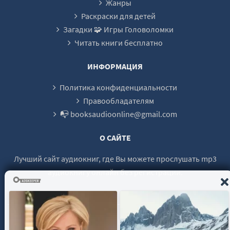
Жанры
Глава 24
Раскраски для детей
Загадки 🧩 Игры Головоломки
Глава 25
Читать книги бесплатно
Глава 26
Глава 27
ИНФОРМАЦИЯ
Глава 28
Политика конфиденциальности
Глава 29
Правообладателям
📭 booksaudioonline@gmail.com
Глава 30
Глава 31
О САЙТЕ
Глава 32
Лучший сайт аудиокниг, где Вы можете прослушать mp3
Эпилог
аудиокнигу онлайн без регистрации.
© 2021 - 2026 booksaudio-online.com Все права защищены.