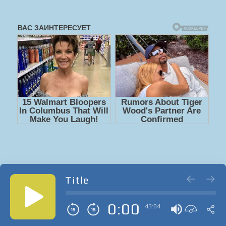
Title
0:00
43:04