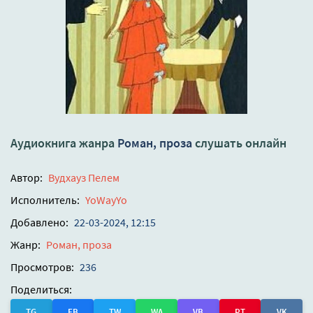
Аудиокнига жанра
Роман, проза
слушать онлайн
Автор:
Вудхауз Пелем
Исполнитель:
YoWayYo
Добавлено:
22-03-2024, 12:15
Жанр:
Роман, проза
Просмотров:
236
Поделиться:
TG
FB
TW
WA
VB
PT
VK