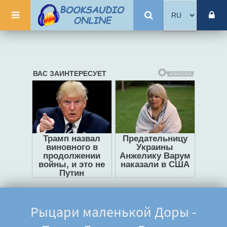
Рыцари маленькой Доры -