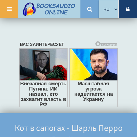
Кот в сапогах - Шарль Перро