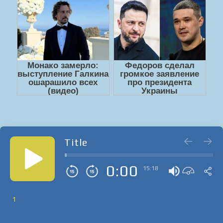
Title
0:00
15:18
1