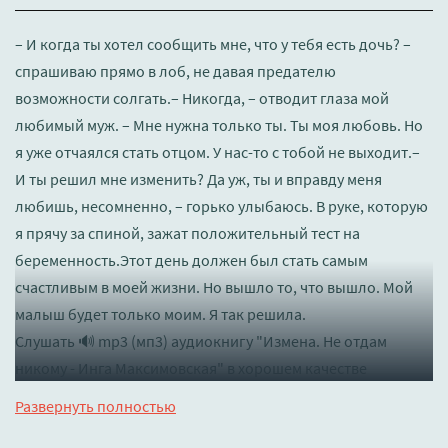
– И когда ты хотел сообщить мне, что у тебя есть дочь? –
спрашиваю прямо в лоб, не давая предателю
возможности солгать.– Никогда, – отводит глаза мой
любимый муж. – Мне нужна только ты. Ты моя любовь. Но
я уже отчаялся стать отцом. У нас-то с тобой не выходит.–
И ты решил мне изменить? Да уж, ты и вправду меня
любишь, несомненно, – горько улыбаюсь. В руке, которую
я прячу за спиной, зажат положительный тест на
беременность.Этот день должен был стать самым
счастливым в моей жизни. Но вышло то, что вышло. Мой
малыш будет только моим. Я так решила.
Слушать 🔊 mp3 (мп3) аудиокнигу "Измена. Не отдам
никому - Инга Максимовская" в хорошем качестве
полностью бесплатно без регистрации на лучшем сайте
Развернуть полностью
booksaudio-online.com