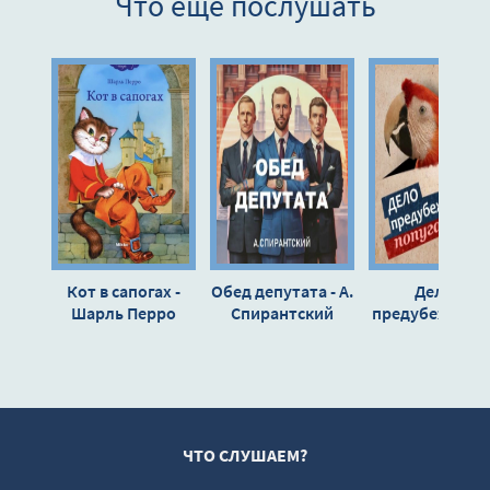
Что еще послушать
Глава 9
Глава 10
Глава 11
Глава 12
Глава 13
Глава 14
Глава 15
Глава 16
Кот в сапогах -
Обед депутата - А.
Дело о
Глава 17
Шарль Перро
Спирантский
предубежденн
попугае - Эр
Глава 18
Стэнли Гардн
Глава 19
Глава 20
Глава 21
ЧТО СЛУШАЕМ?
Глава 22