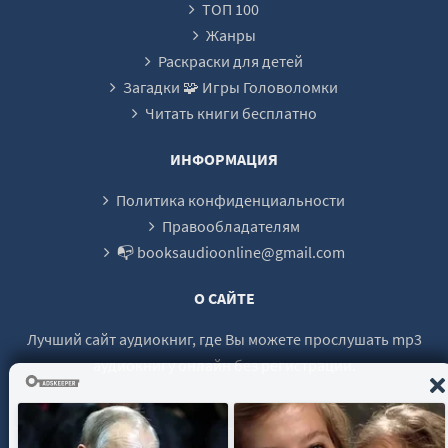
ТОП 100
Глава 23
Жанры
Глава 24
Раскраски для детей
Загадки 🧩 Игры Головоломки
Глава 25
Читать книги бесплатно
Глава 26
Глава 27
ИНФОРМАЦИЯ
Глава 28
Политика конфиденциальности
Глава 29
Правообладателям
📭 booksaudioonline@gmail.com
Глава 30
Глава 31
О САЙТЕ
Глава 32
Лучший сайт аудиокниг, где Вы можете прослушать mp3
Глава 33
аудиокнигу онлайн без регистрации.
Глава 34
Глава 35