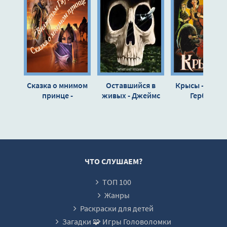
012
013
014
015
016
Сказка о мнимом
Оставшийся в
Крысы - Джей
017
принце -
живых - Джеймс
Герберт
Вильгельм Гауф
Герберт
018
019
020
021
ЧТО СЛУШАЕМ?
022
ТОП 100
023
Жанры
024
Раскраски для детей
Загадки 🧩 Игры Головоломки
025