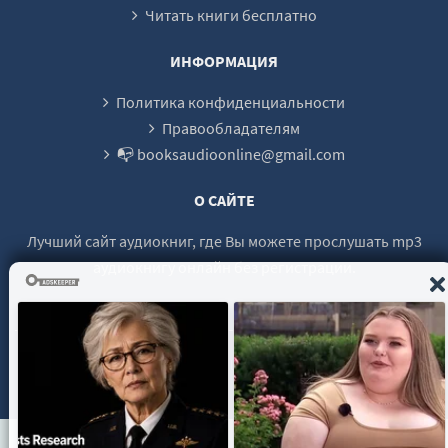
Читать книги бесплатно
026
027
ИНФОРМАЦИЯ
028
Политика конфиденциальности
029
Правообладателям
📭 booksaudioonline@gmail.com
030
031
О САЙТЕ
032
Лучший сайт аудиокниг, где Вы можете прослушать mp3
033
аудиокнигу онлайн без регистрации.
034
035
036
© 2021 - 2026 booksaudio-online.com Все права защищены.
037
038