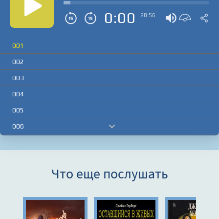
0:00
28:56
001
002
003
004
005
006
007
008
Что еще послушать
009
010
011