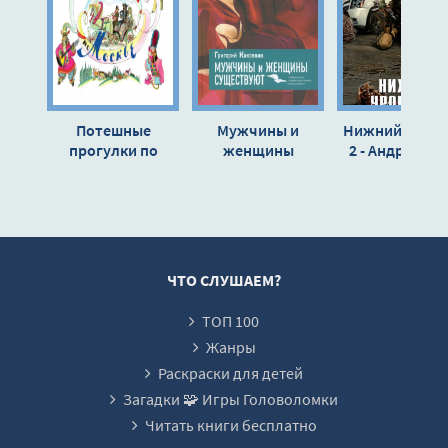
13
14
15
16
Потешные
Мужчины и
Нижний урове
17
прогулки по
женщины
2 - Андрей Кр
Москве - Лев
существуют -
18
Токмаков
Григорий
19
Каковкин
20
21
ЧТО СЛУШАЕМ?
22
ТОП 100
23
Жанры
24
Раскраски для детей
Загадки 🧩 Игры Головоломки
25
Читать книги бесплатно
26