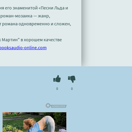
я его знаменитой «Песни Льда и
 роман-мозаика — жанр,
ет романа одновременно и сложен,
ж Мартин" в хорошем качестве
booksaudio-online.com
0
0