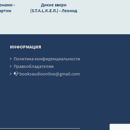
онами -
Дикие звери
артин
(S.T.A.L.K.E.R.) - Леонид
Сурженко
ИНФОРМАЦИЯ
Политика конфиденциальности
Правообладателям
📭 booksaudioonline@gmail.com