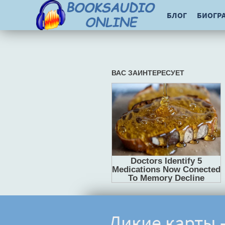
БЛОГ
БИОГР
Дикие карты 