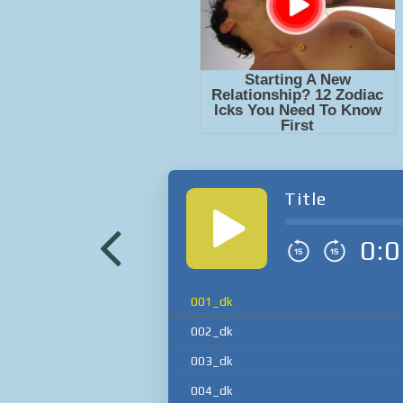
Title
0:0
001_dk
002_dk
003_dk
004_dk