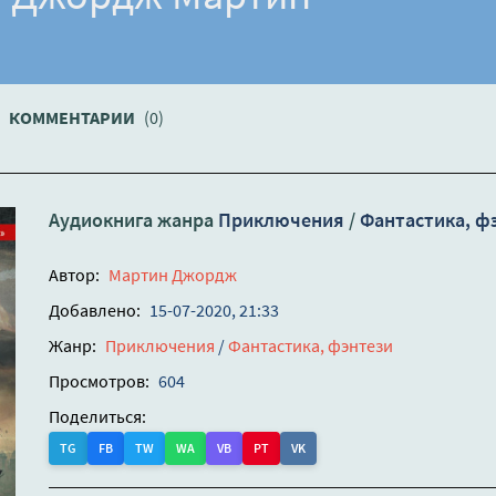
КОММЕНТАРИИ
(0)
Аудиокнига жанра
Приключения
/
Фантастика, ф
Автор:
Мартин Джордж
Добавлено:
15-07-2020, 21:33
Жанр:
Приключения
/
Фантастика, фэнтези
Просмотров:
604
Поделиться:
TG
FB
TW
WA
VB
PT
VK