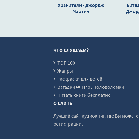
018_dk
Хранители - Джордж
Битва
019_dk
Мартин
Джор
020_dk
021_dk
022_dk
ЧТО СЛУШАЕМ?
023_dk
024_dk
ТОП 100
Жанры
025_dk
Раскраски для детей
026_dk
Загадки 🧩 Игры Головоломки
027_dk
Читать книги бесплатно
О САЙТЕ
028_dk
029_dk
Лучший сайт аудиокниг, где Вы может
регистрации.
030_dk
031_dk