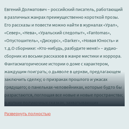
Евгений Долматович – российский писатель, работающий
в различных жанрах преимущественно короткой прозы.
Его рассказы и повести можно найти в журналах «Урал»,
«Север», «Нева», «Уральский следопыт», «Fantomas»,
«Опустошитель», «Дискурс», «Darker», «Новая Юность» и
т.д.О сборнике: «Кто-нибудь, разбудите меня!» – аудио-
сборник из восьми рассказов в жанре мистики и хоррора.
Фантасмагорические истории о доме с характером,
жаждущим поиграть; о дьяволе в церкви, предлагающем
заключить сделку; о призраках прошлого и ужасах
грядущего; о панельках-человейниках, которые будто бы
разрастаются, поглощая все новые и новые пространства;
о жутких полуночных сказках, захватывающих
воображение; и о проклятой заброшке, в которую лучше
Развернуть полностью
не соваться. И все это то ли кошмарные сны, то ли
привычная реальность. СодержаниеДом смеющихся лицА