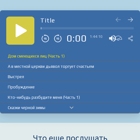
Title
0:00
1:44:10
Дом смеющихся лиц (Часть 1)
А в местной церкви дьявол торгует счастьем
Выстрел
Пробуждение
Кто-нибудь разбудите меня (Часть 1)
Сказки черной зимы
Имя мне – Ева
Не ходите, детки, в тот страшный дом играть
Что еще послушать