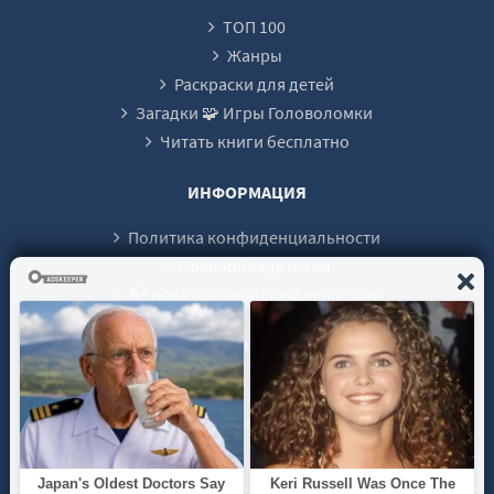
ТОП 100
Жанры
Раскраски для детей
Загадки 🧩 Игры Головоломки
Читать книги бесплатно
ИНФОРМАЦИЯ
Политика конфиденциальности
Правообладателям
📭 booksaudioonline@gmail.com
О САЙТЕ
Лучший сайт аудиокниг, где Вы можете прослушать mp3
аудиокнигу онлайн без регистрации.