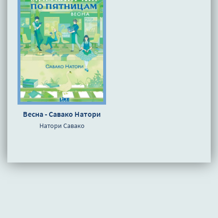
Весна - Савако Натори
Натори Савако