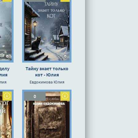
делу
Тайну знает только
лия
кот - Юлия
а
Евдокимова
лия
Евдокимова Юлия
0