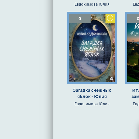
Евдокимова
Евдокимова Юлия
Ев
0
Загадка снежных
Ит
яблок - Юлия
зам
Евдокимова
Юли
Евдокимова Юлия
Ев