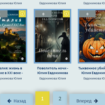
Евдокимова
Евдокимов
докимова Юлия
Евдокимова Юлия
Евдокимова Ю
0
0
0
алия: жизнь в
Повелитель ночи -
Тыквенное убий
ке в XXI веке -
Юлия Евдокимова
Юлия Евдоки
я Евдокимова
докимова Юлия
Евдокимова Юлия
Евдокимова Ю
1
2
Назад
Вперед