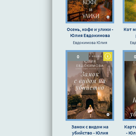
Осень, кофе и улики -
Кот м
Юлия Евдокимова
Евдокимова Юлия
Ев
0
Замок с видом на
Карт
убийство - Юлия
- Юл