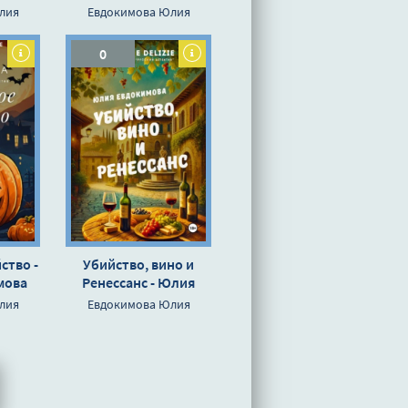
а
Евдокимова
лия
Евдокимова Юлия
0
ство -
Убийство, вино и
мова
Ренессанс - Юлия
Евдокимова
лия
Евдокимова Юлия