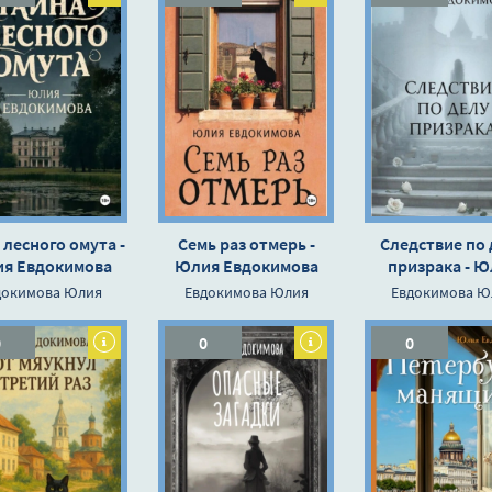
 лесного омута -
Семь раз отмерь -
Следствие по 
я Евдокимова
Юлия Евдокимова
призрака - Ю
Евдокимов
докимова Юлия
Евдокимова Юлия
Евдокимова Ю
0
0
0