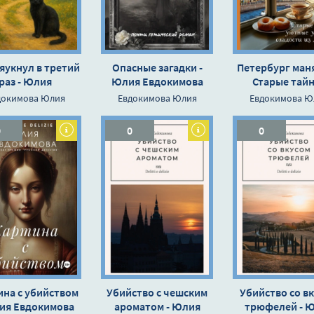
яукнул в третий
Опасные загадки -
Петербург ман
раз - Юлия
Юлия Евдокимова
Старые тайн
Евдокимова
уютные угол
докимова Юлия
Евдокимова Юлия
Евдокимова Ю
сладости из дет
Юлия Евдоки
0
0
0
ина с убийством
Убийство с чешским
Убийство со в
ия Евдокимова
ароматом - Юлия
трюфелей - 