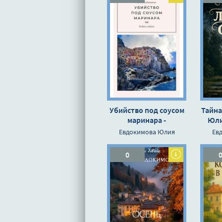
Убийство под соусом
Тайна
маринара -
Юли
Евдокимова Юлия
Евдокимова Юлия
Ев
0