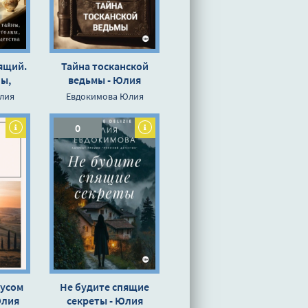
ящий.
Тайна тосканской
ы,
ведьмы - Юлия
ки,
Евдокимова
лия
Евдокимова Юлия
ства -
мова
0
кусом
Не будите спящие
Юлия
секреты - Юлия