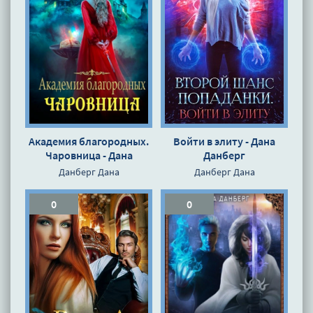
Академия благородных.
Войти в элиту - Дана
Чаровница - Дана
Данберг
Данберг
Данберг Дана
Данберг Дана
0
0