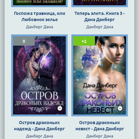
Госпожа травница, или
Теперь элита. Книга 3 -
Любовное зелье
Дана Данберг
заказывали? - Дана
Данберг Дана
Данберг Дана
Данберг
0
+1
Остров драконьих
Остров драконьих
надежд - Дана Данберг
невест - Дана Данберг
Данберг Дана
Данберг Дана