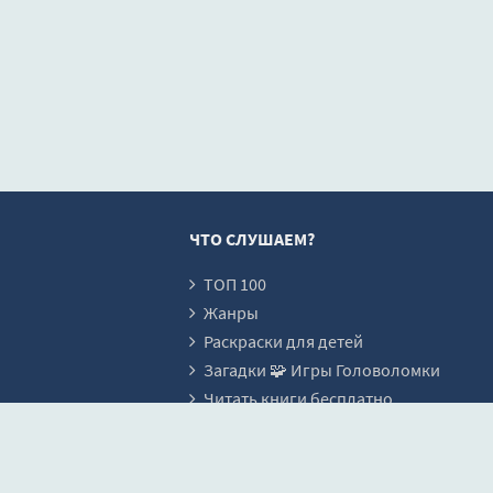
ЧТО СЛУШАЕМ?
ТОП 100
Жанры
Раскраски для детей
Загадки 🧩 Игры Головоломки
Читать книги бесплатно
О САЙТЕ
Лучший сайт аудиокниг, где Вы может