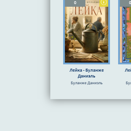
0
Лейка - Буланже
Ле
Даниэль
Буланже Даниэль
Бу