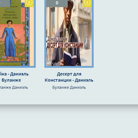
0
0
йка - Даниэль
Десерт для
Буланже
Констанции - Даниэль
Буланже
ланже Даниэль
Буланже Даниэль