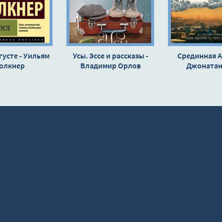
густе - Уильям
Усы. Эссе и рассказы -
Срединная А
олкнер
Владимир Орлов
Джонатан