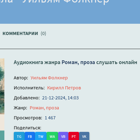
КОММЕНТАРИИ
(0)
Аудиокнига жанра
Роман, проза
слушать онлайн
Автор:
Уильям Фолкнер
Исполнитель:
Кирилл Петров
Добавлено:
21-12-2024, 14:03
Жанр:
Роман, проза
Просмотров:
1 467
Поделиться:
TG
FB
TW
WA
VB
PT
VK