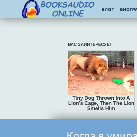
БЛОГ
БИОГР
Когда я умир