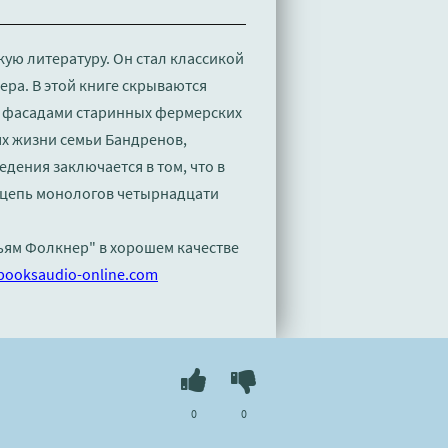
ую литературу. Он стал классикой
ера. В этой книге скрываются
за фасадами старинных фермерских
нях жизни семьи Бандренов,
дения заключается в том, что в
й цепь монологов четырнадцати
льям Фолкнер" в хорошем качестве
booksaudio-online.com
0
0