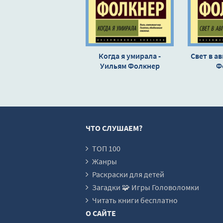
0016
0017
0018
Когда я умирала -
Свет в ав
Уильям Фолкнер
0019
Ф
0020
0021
0022
ЧТО СЛУШАЕМ?
0023
0024
ТОП 100
Жанры
0025
Раскраски для детей
0026
Загадки 🧩 Игры Головоломки
0027
Читать книги бесплатно
О САЙТЕ
0028