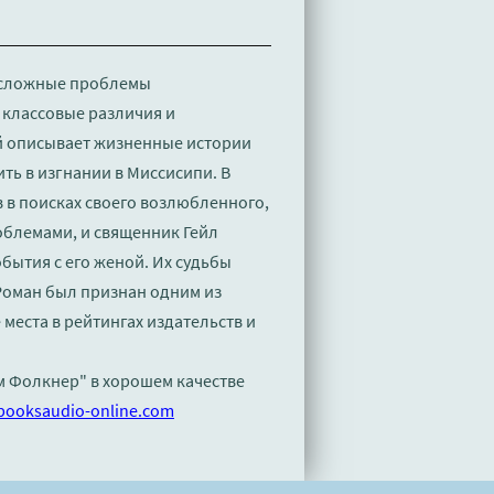
я сложные проблемы
 классовые различия и
й описывает жизненные истории
ть в изгнании в Миссисипи. В
 в поисках своего возлюбленного,
облемами, и священник Гейл
обытия с его женой. Их судьбы
Роман был признан одним из
 места в рейтингах издательств и
ям Фолкнер" в хорошем качестве
booksaudio-online.com