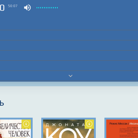
0
50:07
ь