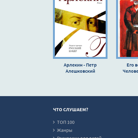
013
014
015
016
017
018
Арлекин - Петр
Его 
019
Алешковский
Челове
020
021
ЧТО СЛУШАЕМ?
ТОП 100
Жанры
Раскраски для детей