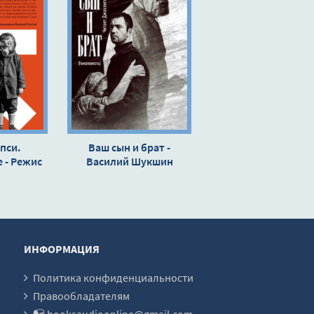
пси.
Ваш сын и брат -
 - Режис
Василий Шукшин
к
ИНФОРМАЦИЯ
Политика конфиденциальности
Правообладателям
📭 booksaudioonline@gmail.com