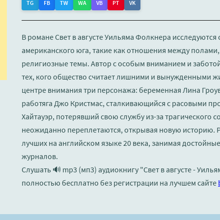
TG
FB
TW
WA
VB
PT
VK
В романе Свет в августе Уильяма Фолкнера исследуютс
американского юга, такие как отношения между полами,
религиозные темы. Автор с особым вниманием и забото
тех, кого общество считает лишними и вынужденными жи
центре внимания три персонажа: беременная Лина Гроув
работяга Джо Кристмас, сталкивающийся с расовыми пр
Хайтауэр, потерявший свою службу из-за трагического с
неожиданно переплетаются, открывая новую историю. 
лучших на английском языке 20 века, занимая достойные
журналов.
Слушать 🔊 mp3 (мп3) аудиокнигу "Свет в августе - Уиль
полностью бесплатно без регистрации на лучшем сайте