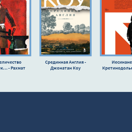
величество
Срединная Англия -
Иесинане
к… - Рахмат
Джонатан Коу
Кретинодолье
Файзи
Месса