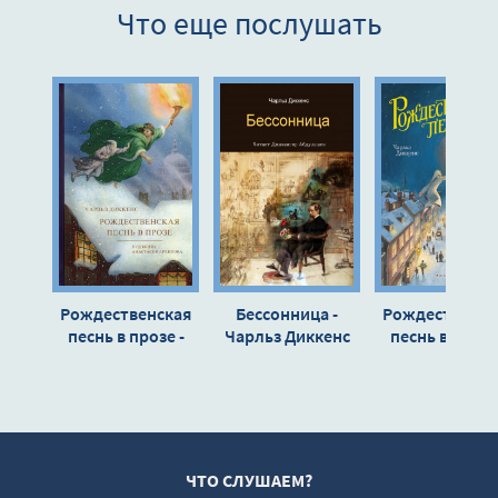
Что еще послушать
Рождественская
Бессонница -
Рождественск
песнь в прозе -
Чарльз Диккенс
песнь в прозе
Чарльз Диккенс
Чарльз Дикке
ЧТО СЛУШАЕМ?