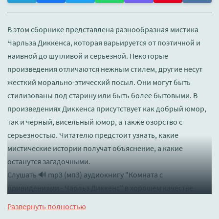
В этом сборнике представлена разнообразная мистика
Чарльза Диккенса, которая варьируется от поэтичной и
наивной до шутливой и серьезной. Некоторые
произведения отличаются нежным стилем, другие несут
жесткий морально-этический посыл. Они могут быть
стилизованы под старину или быть более бытовыми. В
произведениях Диккенса присутствует как добрый юмор,
так и черный, висельный юмор, а также озорство с
серьезностью. Читателю предстоит узнать, какие
мистические истории получат объяснение, а какие
останутся загадочными.
Слушать 🔊 mp3 (мп3) аудиокнигу "Комната с
привидениями - Чарльз Диккенс" в хорошем качестве
полностью бесплатно без регистрации на лучшем сайте
Развернуть полностью
booksaudio-online.com