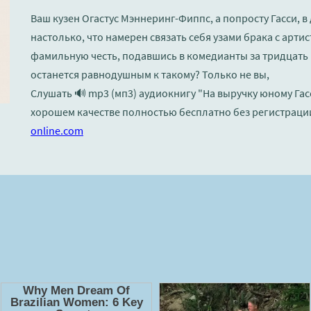
Ваш кузен Огастус Мэннеринг-Фиппс, а попросту Гасси, в
настолько, что намерен связать себя узами брака с арти
фамильную честь, подавшись в комедианты за тридцать 
останется равнодушным к такому? Только не вы,
Слушать 🔊 mp3 (мп3) аудиокнигу "На выручку юному Гасс
хорошем качестве полностью бесплатно без регистраци
online.com