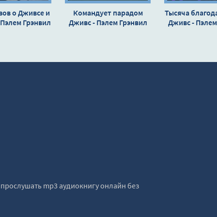
зов о Дживсе и
Командует парадом
Тысяча благод
 Пэлем Грэнвил
Дживс - Пэлем Грэнвил
Дживс - Пэлем
удхауз
Вудхауз
Вудха
е прослушать mp3 аудиокнигу онлайн без