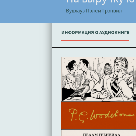
Вудхауз Пэлем Грэнвил
ИНФОРМАЦИЯ О АУДИОКНИГЕ