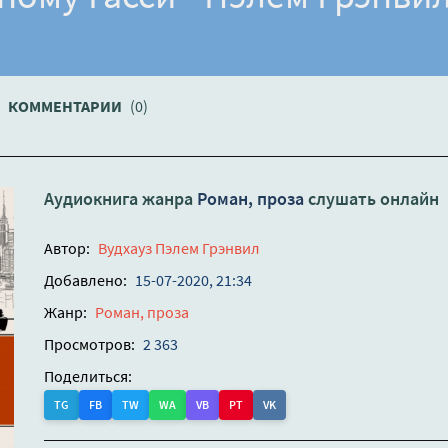
КОММЕНТАРИИ
(0)
Аудиокнига жанра
Роман, проза
слушать онлайн
Автор:
Вудхауз Пэлем Грэнвил
Добавлено:
15-07-2020, 21:34
Жанр:
Роман, проза
Просмотров:
2 363
Поделиться:
TG
FB
TW
WA
VB
PT
VK