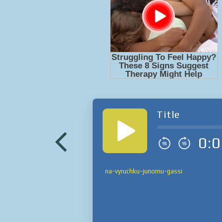
Title
0:0
na-vyruchku-junomu-gassi