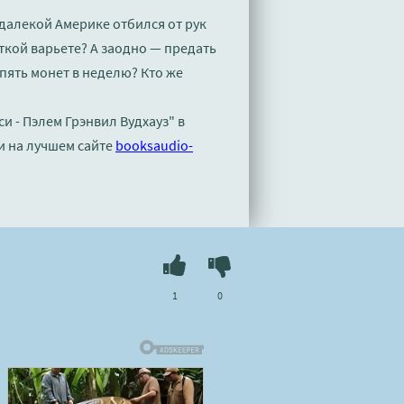
 далекой Америке отбился от рук
сткой варьете? А заодно — предать
пять монет в неделю? Кто же
и - Пэлем Грэнвил Вудхауз" в
и на лучшем сайте
booksaudio-
1
0