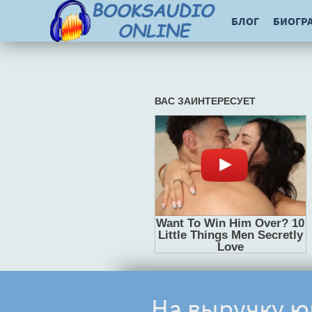
БЛОГ
БИОГР
На выручку ю