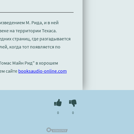
зведением М. Рида, и в ней
веке на территории Техаса.
дних страниц, где разгадывается
ей, когда тот появляется по
 Томас Майн Рид" в хорошем
ем сайте
booksaudio-online.com
0
0