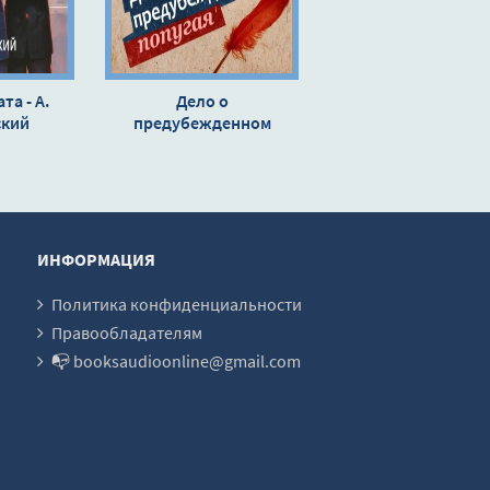
та - А.
Дело о
ский
предубежденном
попугае - Эрл Стэнли
Гарднер
ИНФОРМАЦИЯ
Политика конфиденциальности
Правообладателям
📭 booksaudioonline@gmail.com