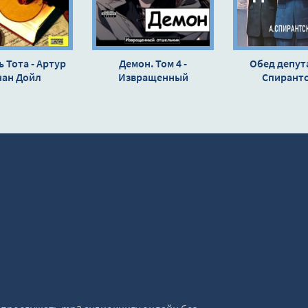
 Тота - Артур
Демон. Том 4 -
Обед депута
нан Дойл
Извращенный
Спирант
Отшельник