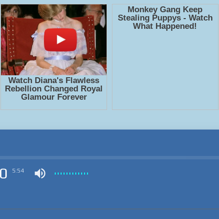
0
5:54