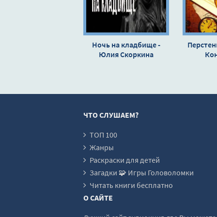
16
17
18
Ночь на кладбище -
Перстень
Юлия Скоркина
19
Ко
20
21
22
ЧТО СЛУШАЕМ?
23
24
ТОП 100
Жанры
25
Раскраски для детей
26
Загадки 🧩 Игры Головоломки
27
Читать книги бесплатно
О САЙТЕ
28
29