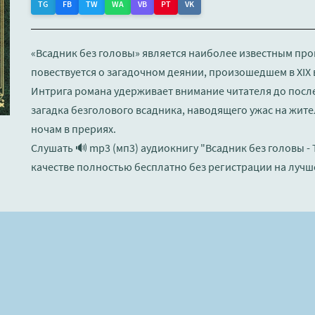
TG
FB
TW
WA
VB
PT
VK
«Всадник без головы» является наиболее известным прои
повествуется о загадочном деянии, произошедшем в XIX 
Интрига романа удерживает внимание читателя до после
загадка безголового всадника, наводящего ужас на жител
ночам в прериях.
Слушать 🔊 mp3 (мп3) аудиокнигу "Всадник без головы -
качестве полностью бесплатно без регистрации на лучш