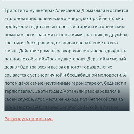
Трилогия о мушкетерах Александра Дюма была и остается
эталоном приключенческого жанра, который не только
пробуждает в детстве интерес к истории и историческим
романам, но и знакомит с понятиями «настоящая дружба»,
«честь» и «бесстрашие», оставляя впечатление на всю
жизнь.Действие романа разворачивается через двадцать
лет после событий «Трех мушкетеров». Дерзкий и смелый
девиз «Один за всех и все за одного» гораздо легче
срывается с уст энергичной и бесшабашной молодости. А
потом даже самые неутомимые герои стареют, беднеют и
теряют запал. За эти годы д’Артаньян разочаровался в
своей службе, Атос места не находит от беспокойства за
сына, Портос безуспешно борется со скукой, а Арамис
ведет активную подрывную деятельность против
Развернуть полностью
существующей власти. Сможет ли четверка старых друзей
забыть обиды, разочарование и крушение юношеских