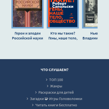
Ýíåðãèÿ íàøèõ ìûñëåé
Ýíåðãèÿ íàøèõ ìûñëåé
Ýíåðãèÿ íàøèõ ìûñëåé
Ýíåðãèÿ íàøèõ ìûñëåé
Герои и злодеи
Кто мы такие?
Ньютон -
Ýíåðãèÿ íàøèõ ìûñëåé
Российской науки
Гены, наше тело,
Владимир Кар
- Симон Шноль
общество -
Ýíåðãèÿ íàøèõ ìûñëåé
Роберт
Ýíåðãèÿ íàøèõ ìûñëåé
Сапольски
Ýíåðãèÿ íàøèõ ìûñëåé
Ýíåðãèÿ íàøèõ ìûñëåé
ЧТО СЛУШАЕМ?
Ýíåðãèÿ íàøèõ ìûñëåé
ТОП 100
Ýíåðãèÿ íàøèõ ìûñëåé
Жанры
Ýíåðãèÿ íàøèõ ìûñëåé
Раскраски для детей
Загадки 🧩 Игры Головоломки
Ýíåðãèÿ íàøèõ ìûñëåé
Читать книги бесплатно
Ýíåðãèÿ íàøèõ ìûñëåé