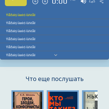
0:00
Ýíåðãèÿ íàøèõ ìûñëåé
Ýíåðãèÿ íàøèõ ìûñëåé
Ýíåðãèÿ íàøèõ ìûñëåé
Ýíåðãèÿ íàøèõ ìûñëåé
Ýíåðãèÿ íàøèõ ìûñëåé
Ýíåðãèÿ íàøèõ ìûñëåé
Ýíåðãèÿ íàøèõ ìûñëåé
Ýíåðãèÿ íàøèõ ìûñëåé
Что еще послушать
Ýíåðãèÿ íàøèõ ìûñëåé
Ýíåðãèÿ íàøèõ ìûñëåé
Ýíåðãèÿ íàøèõ ìûñëåé
Ýíåðãèÿ íàøèõ ìûñëåé