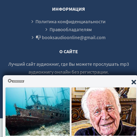
Ýíåðãèÿ íàøèõ ìûñëåé
ИНФОРМАЦИЯ
Ýíåðãèÿ íàøèõ ìûñëåé
Политика конфиденциальности
Ýíåðãèÿ íàøèõ ìûñëåé
Правообладателям
📭 booksaudioonline@gmail.com
Ýíåðãèÿ íàøèõ ìûñëåé
Ýíåðãèÿ íàøèõ ìûñëåé
О САЙТЕ
Ýíåðãèÿ íàøèõ ìûñëåé
Лучший сайт аудиокниг, где Вы можете прослушать mp3
Ýíåðãèÿ íàøèõ ìûñëåé
аудиокнигу онлайн без регистрации.
Ýíåðãèÿ íàøèõ ìûñëåé
Ýíåðãèÿ íàøèõ ìûñëåé
Ýíåðãèÿ íàøèõ ìûñëåé
© 2021 - 2026 booksaudio-online.com Все права защищены.
Ýíåðãèÿ íàøèõ ìûñëåé
Ýíåðãèÿ íàøèõ ìûñëåé
Ýíåðãèÿ íàøèõ ìûñëåé