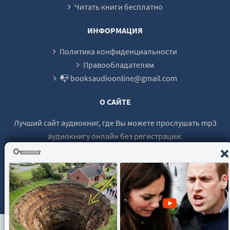
Читать книги бесплатно
25_Starinnyy_minuet
26_Poteryannye_berega
ИНФОРМАЦИЯ
27_Vstrechi_na_Lene
Политика конфиденциальности
28_Takaya_tihaya_i_ploskaya_Arktika
Правообладателям
📭 booksaudioonline@gmail.com
29_U_mogily_deLonga
30_Nesostoyavshiysya_obmen
О САЙТЕ
31_Tretya_vstrecha
Лучший сайт аудиокниг, где Вы можете прослушать mp3
аудиокнигу онлайн без регистрации.
© 2021 - 2026 booksaudio-online.com Все права защищены.