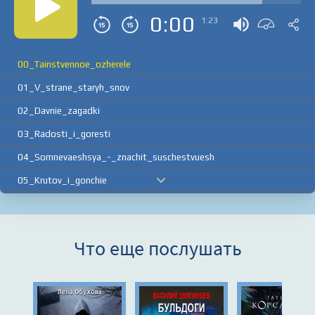
0:00
1:23
00_Tainstvennoe_ozherele
01_V_strane_staryh_snov
02_Davnie_zagadki
03_Radosti_i_goresti
04_Somnevaeshsya_-_znachit_suschestvuesh
05_Krutov_i_gonchie
06_Labirinty
07_Muzyka_zvuchit_forte
Что еще послушать
08_Sovershenno_sekretno
09_Udivitelnye_karty
10_Polyarnye_ekskursy