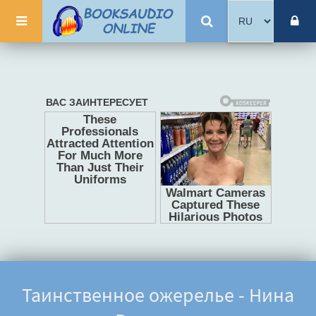
Таинственное ожерелье - Нина