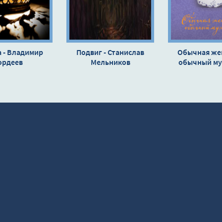
 - Владимир
Подвиг - Станислав
Обычная же
ордеев
Мельников
обычный м
(сборник) -
Метлиц