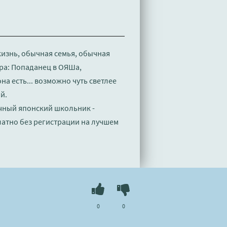
изнь, обычная семья, обычная
ора: Попаданец в ОЯШа,
на есть... возможно чуть светлее
й.
ычный японский школьник -
латно без регистрации на лучшем
0
0