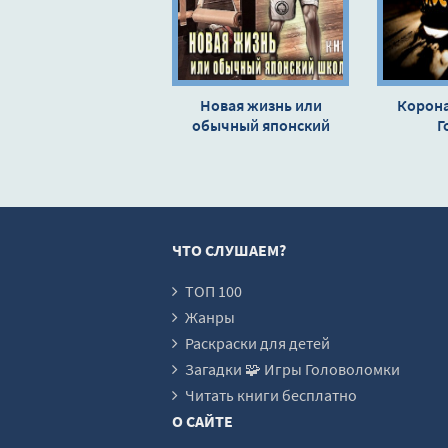
16
17
18
Новая жизнь или
Корона
обычный японский
19
Г
школьник - Виталий
20
Хонихоев
21
22
ЧТО СЛУШАЕМ?
23
24
ТОП 100
Жанры
25
Раскраски для детей
26
Загадки 🧩 Игры Головоломки
27
Читать книги бесплатно
О САЙТЕ
28