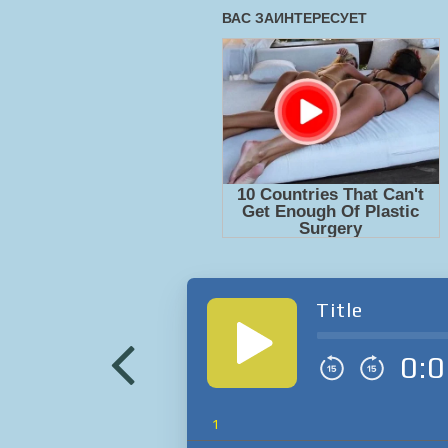
Title
0:0
1