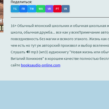
Поделиться:
TG
FB
TW
WA
VB
PT
VK
16+ Обычный японский школьник и обычная школьная ж
школа, обычная дружба... все как у всехПримечание авт
повседневность без магии и всякого этакого. Жизнь как о
чем есть но тут уж авторский произвол и выбор вселенно
Слушать 🔊 mp3 (мп3) аудиокнигу "Новая жизнь или об
Виталий Хонихоев" в хорошем качестве полностью бесп
сайте
booksaudio-online.com