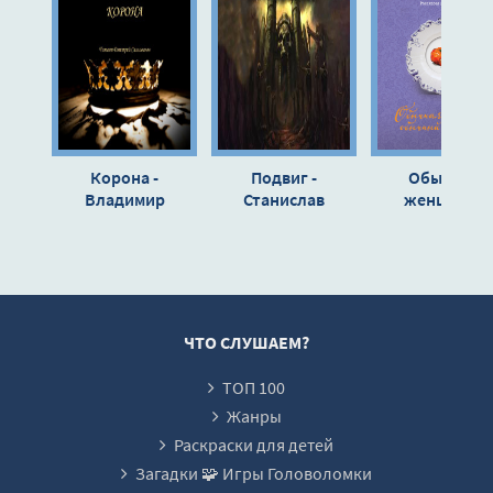
12
13
14
15
16
Корона -
Подвиг -
Обычная
17
Владимир
Станислав
женщина,
Гордеев
Мельников
обычный
18
мужчина
19
(сборник) - Ма
Метлицкая
20
21
ЧТО СЛУШАЕМ?
22
ТОП 100
23
Жанры
24
Раскраски для детей
Загадки 🧩 Игры Головоломки
25