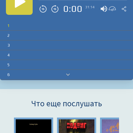
0:00
31:14
1
2
3
4
5
6
7
8
Что еще послушать
9
10
11