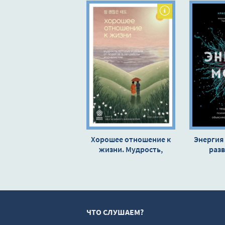
Хорошее отношение к
Энергия 
жизни. Мудрость,
разв
которую я узнала от
пси
людей за 15 лет работы
заб
журналистом - Пак Хён
объясня
причину
П
ЧТО СЛУШАЕМ?