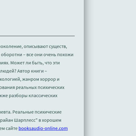
поколение, описывают существ,
 оборотни – все они очень похожи
иях. Может ли быть, что эти
людей? Автор книги –
ихологией, жанром хоррор и
ования реальных психических
акже разборы классических
певта. Реальные психические
Брайан Шарплесс" в хорошем
ем сайте
booksaudio-online.com