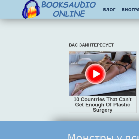
БЛОГ
БИОГР
Монстры у пс