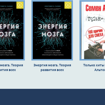
мозга. Теория
Энергия мозга. Теория
Только хиты 
ития всех
развития всех
Альто
хических
психических
олеваний,
заболеваний,
ющая их общую
объясняющая их общую
 - Кристофер
причину - Кристофер
алмер
Палмер