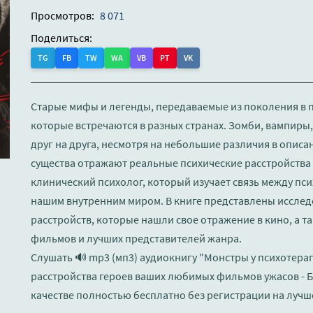
Просмотров:
8 071
Поделиться:
TG
FB
TW
WA
VB
PT
VK
Старые мифы и легенды, передаваемые из поколения в 
которые встречаются в разных странах. Зомби, вампиры,
друг на друга, несмотря на небольшие различия в описан
существа отражают реальные психические расстройства 
клинический психолог, который изучает связь между пс
нашим внутренним миром. В книге представлены исслед
расстройств, которые нашли свое отражение в кино, а т
фильмов и лучших представителей жанра.
Слушать 🔊 mp3 (мп3) аудиокнигу "Монстры у психотера
расстройства героев ваших любимых фильмов ужасов - 
качестве полностью бесплатно без регистрации на лучш