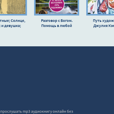
тные; Солнце,
Разговор с Богом.
Путь худож
 и девушка;
Помощь в любой
Джулия Кэ
ющий Шива -
проблеме, ответ на
ий Шукшин
любой вопрос - Джулия
Кэмерон
е прослушать mp3 аудиокнигу онлайн без