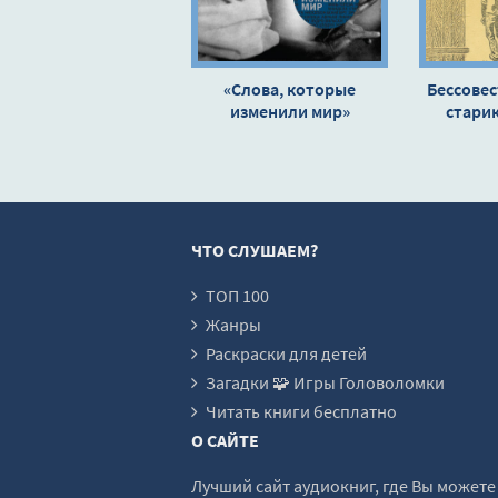
17_Gorod-grehov
18_Horoshiy-plohoy-zloy
«Слова, которые
Бессовес
изменили мир»
19_Hrabroe-serdtse
старик
Танцу
20_Indiana-Dzhons
Васил
21_Istoriya-igrushek
22_Zhizn-prekrasna
ЧТО СЛУШАЕМ?
23_Kazino
24_Korol-Lev
ТОП 100
Жанры
25_Krepkiy-oreshek
Раскраски для детей
26_Kriminalnoe-chtivo
Загадки 🧩 Игры Головоломки
27_KrYostnyy-otets
Читать книги бесплатно
О САЙТЕ
28_Litso-so-shramom
29_Matritsa
Лучший сайт аудиокниг, где Вы может