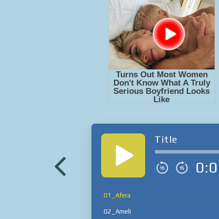
Title
0:0
01_Afera
02_Ameli