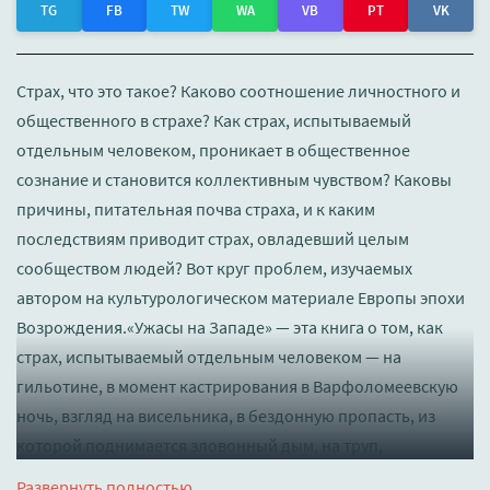
TG
FB
TW
WA
VB
PT
VK
Страх, что это такое? Каково соотношение личностного и
общественного в страхе? Как страх, испытываемый
отдельным человеком, проникает в общественное
сознание и становится коллективным чувством? Каковы
причины, питательная почва страха, и к каким
последствиям приводит страх, овладевший целым
сообществом людей? Вот круг проблем, изучаемых
автором на культурологическом материале Европы эпохи
Возрождения.«Ужасы на Западе» — эта книга о том, как
страх, испытываемый отдельным человеком — на
гильотине, в момент кастрирования в Варфоломеевскую
ночь, взгляд на висельника, в бездонную пропасть, из
которой поднимается зловонный дым, на труп,
повешенный вниз головой... — проникает в общественное
Развернуть полностью