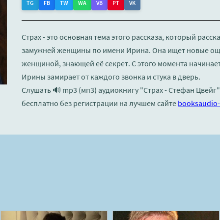
TG
FB
TW
WA
VB
PT
VK
Страх - это основная тема этого рассказа, который расс
замужней женщины по имени Ирина. Она ищет новые ощ
женщиной, знающей её секрет. С этого момента начинает
Ирины замирает от каждого звонка и стука в дверь.
Слушать 🔊 mp3 (мп3) аудиокнигу "Страх - Стефан Цвейг
бесплатно без регистрации на лучшем сайте
booksaudio-