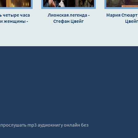
ь четыре часа
Лионская легенда -
Мария Стюарт 
ни женщины -
Стефан Цвейг
Цвей
фан Цвейг
е прослушать mp3 аудиокнигу онлайн без