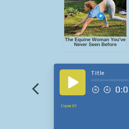
Title
0:0
Страх 01