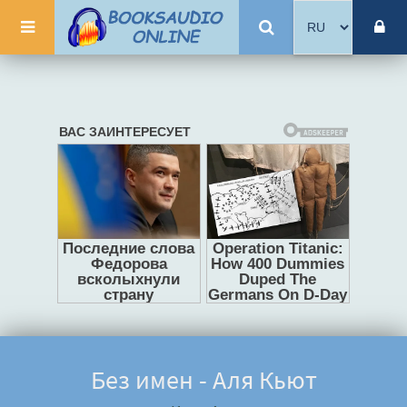
Без имен - Аля Кьют