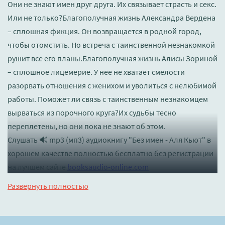
Они не знают имен друг друга. Их связывает страсть и секс.
Или не только?Благополучная жизнь Александра Вердена
– сплошная фикция. Он возвращается в родной город,
чтобы отомстить. Но встреча с таинственной незнакомкой
рушит все его планы.Благополучная жизнь Алисы Зориной
– сплошное лицемерие. У нее не хватает смелости
разорвать отношения с женихом и уволиться с нелюбимой
работы. Поможет ли связь с таинственным незнакомцем
вырваться из порочного круга?Их судьбы тесно
переплетены, но они пока не знают об этом.
Слушать 🔊 mp3 (мп3) аудиокнигу "Без имен - Аля Кьют" в
хорошем качестве полностью бесплатно без регистрации
на лучшем сайте
booksaudio-online.com
Развернуть полностью