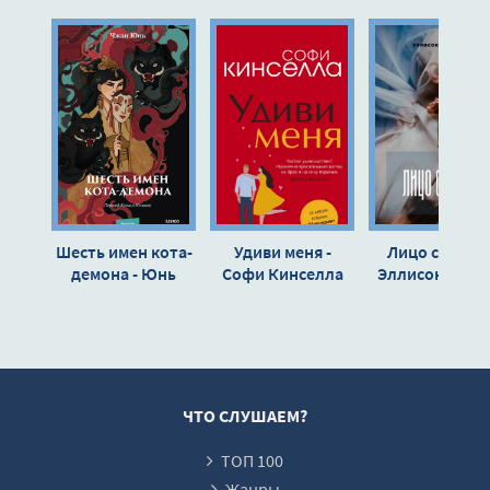
10
11
12
13
14
15
16
Шесть имен кота-
Удиви меня -
Лицо смерти 
17
демона - Юнь
Софи Кинселла
Эллисон Майк
Чжан
18
ЧТО СЛУШАЕМ?
ТОП 100
Жанры