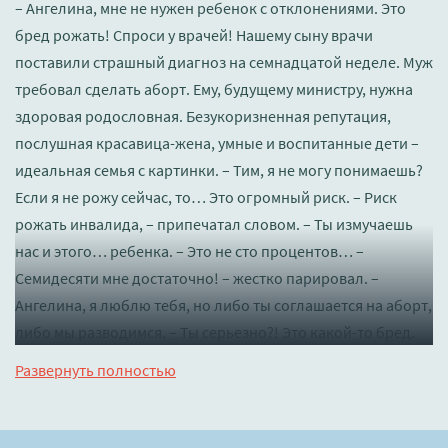
– Ангелина, мне не нужен ребенок с отклонениями. Это
бред рожать! Спроси у врачей! Нашему сыну врачи
поставили страшный диагноз на семнадцатой неделе. Муж
требовал сделать аборт. Ему, будущему министру, нужна
здоровая родословная. Безукоризненная репутация,
послушная красавица-жена, умные и воспитанные дети –
идеальная семья с картинки. – Тим, я не могу понимаешь?
Если я не рожу сейчас, то… Это огромный риск. – Риск
рожать инвалида, – припечатал словом. – Ты измучаешь
нас и этого… ребенка. – Это не сто процентов… –
Семидесяти мне достаточно! – жестко парировал. –
Ангелина, я люблю тебя, но либо ты соглашается на аборт,
либо мы разводимся. – Ты серьезно?! Это какой-то бред.
Тимур любит меня. Я знаю! Пять лет женаты, и ни дня не
Развернуть полностью
чувствовала себя ненужной и нелюбимой. – Геля, – мягко
обнял, к себе привлек, волосы ласково перебирать
начал, – либо он, либо я. – Тим, ты не можешь быть так