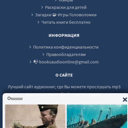
24
Раскраски для детей
Загадки 🧩 Игры Головоломки
25
Читать книги бесплатно
26
27
ИНФОРМАЦИЯ
28
Политика конфиденциальности
29
Правообладателям
📭 booksaudioonline@gmail.com
30
31
О САЙТЕ
32
Лучший сайт аудиокниг, где Вы можете прослушать mp3
33
аудиокнигу онлайн без регистрации.
34
35
36
© 2021 - 2026 booksaudio-online.com Все права защищены.
37