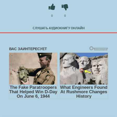
жесток. Нельзя выбирать между мужем и сыном…
Слушать 🔊 mp3 (мп3) аудиокнигу "(Не)Твоя семья - Оливия
0
0
Лейк" в хорошем качестве полностью бесплатно без
регистрации на лучшем сайте
booksaudio-online.com
СЛУШАТЬ АУДИОКНИГУ ОНЛАЙН