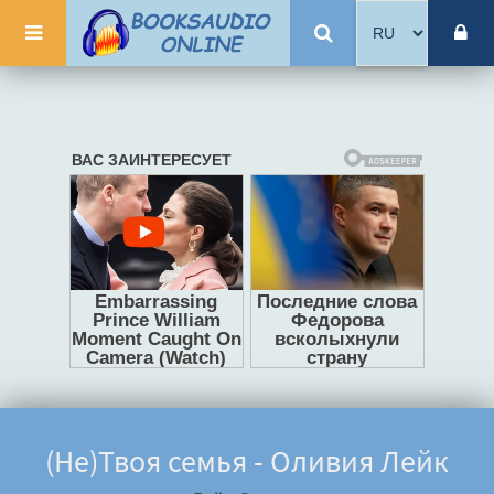
(Не)Твоя семья - Оливия Лейк