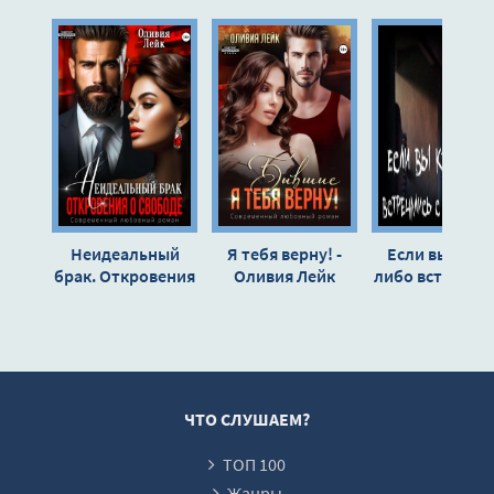
10
11
12
13
14
15
16
Неидеальный
Я тебя верну! -
Если вы когда
17
брак. Откровения
Оливия Лейк
либо встречал
о свободе -
с необъяснимы
18
Оливия Лейк
Witchboybehin
19
20
21
ЧТО СЛУШАЕМ?
22
ТОП 100
23
Жанры