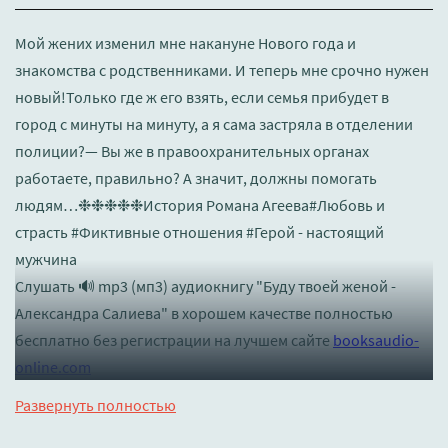
Мой жених изменил мне накануне Нового года и
знакомства с родственниками. И теперь мне срочно нужен
новый!Только где ж его взять, если семья прибудет в
город с минуты на минуту, а я сама застряла в отделении
полиции?— Вы же в правоохранительных органах
работаете, правильно? А значит, должны помогать
людям…❉❉❉❉❉История Романа Агеева#Любовь и
страсть #Фиктивные отношения #Герой - настоящий
мужчина
Слушать 🔊 mp3 (мп3) аудиокнигу "Буду твоей женой -
Александра Салиева" в хорошем качестве полностью
бесплатно без регистрации на лучшем сайте
booksaudio-
online.com
Развернуть полностью