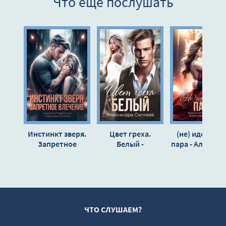
Что еще послушать
9
10
11
12
13
14
15
16
Инстинкт зверя.
Цвет греха.
(не) идеальн
Запретное
Белый -
пара - Алексан
влечение -
Александра
Салиева
Александра
Салиева
Салиева,
Анастасия
Пырченкова
ЧТО СЛУШАЕМ?