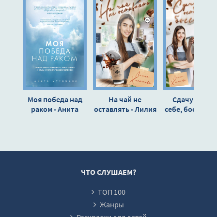
11
12
13
14
15
16
Моя победа над
На чай не
Сдачу остав
17
раком - Анита
оставлять - Лилия
себе, босс - Ли
Мурджани
Хисамова
Хисамова
18
19
20
21
ЧТО СЛУШАЕМ?
22
ТОП 100
23
Жанры
24
Раскраски для детей