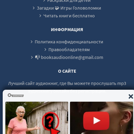
Загадки 🧩 Игры Головоломки
25
Читать книги бесплатно
26
27
ИНФОРМАЦИЯ
28
Политика конфиденциальности
29
Правообладателям
📭 booksaudioonline@gmail.com
30
31
О САЙТЕ
32
Лучший сайт аудиокниг, где Вы можете прослушать mp3
33
аудиокнигу онлайн без регистрации.
34
35
36
© 2021 - 2026 booksaudio-online.com Все права защищены.