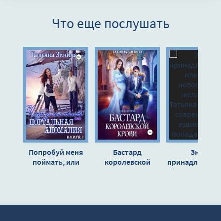
8
Что еще послушать
9
10
11
12
13
14
15
16
Попробуй меня
Бастард
Знак
17
поймать, или
королевской
принадлежнос
Портальная
крови 2 - Татьяна
или Моё
18
аномалия -
Зинина
новогоднее
Татьяна Зинина
желание -
Татьяна Зини