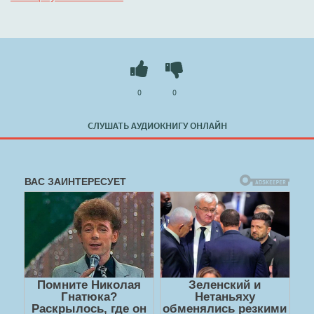
Слушать 🔊 mp3 (мп3) аудиокнигу "Сумей меня уберечь,
или Королева порталов - Татьяна Зинина" в хорошем
качестве полностью бесплатно без регистрации на
лучшем сайте
booksaudio-online.com
0
0
СЛУШАТЬ АУДИОКНИГУ ОНЛАЙН