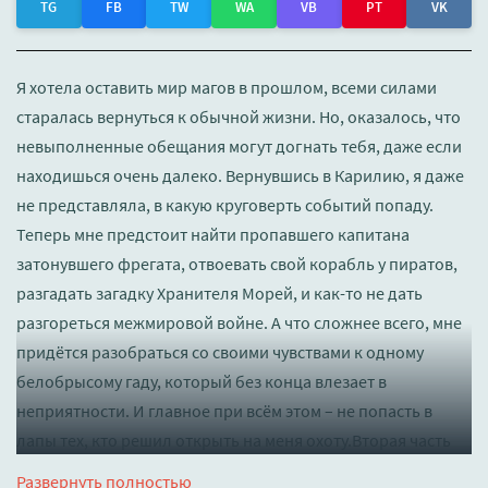
TG
FB
TW
WA
VB
PT
VK
Я хотела оставить мир магов в прошлом, всеми силами
старалась вернуться к обычной жизни. Но, оказалось, что
невыполненные обещания могут догнать тебя, даже если
находишься очень далеко. Вернувшись в Карилию, я даже
не представляла, в какую круговерть событий попаду.
Теперь мне предстоит найти пропавшего капитана
затонувшего фрегата, отвоевать свой корабль у пиратов,
разгадать загадку Хранителя Морей, и как-то не дать
разгореться межмировой войне. А что сложнее всего, мне
придётся разобраться со своими чувствами к одному
белобрысому гаду, который без конца влезает в
неприятности. И главное при всём этом – не попасть в
лапы тех, кто решил открыть на меня охоту.Вторая часть
дилогии
Развернуть полностью