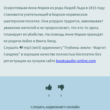
Осиротевшая Анна-Мария из рода Людей Льда в 1815 году
становится учительницей в бедном норвежском
шахтерском поселке. Она усердно трудится, завоевывает
уважение жителей и не предполагает, что кто-то здесь
планирует ее убийство. На помощь Анне Марии приходят
ее родичи Хейке и Винга Линд.
Слушать 🔊 mp3 (мп3) аудиокнигу "Глубины земли - Маргит
Сандему" в хорошем качестве полностью бесплатно без
регистрации на лучшем сайте
booksaudio-online.com
0
0
СЛУШАТЬ АУДИОКНИГУ ОНЛАЙН