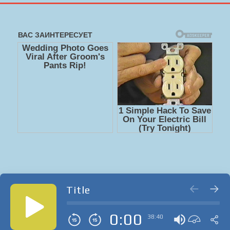
Title
0:00
38:40