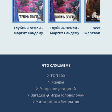
14
Глубины земли -
Глубины земли -
Весеннее
Маргит Сандему
Маргит Сандему
жертвопринош
- Маргит Санд
ЧТО СЛУШАЕМ?
ТОП 100
Жанры
Раскраски для детей
Загадки 🧩 Игры Головоломки
Читать книги бесплатно