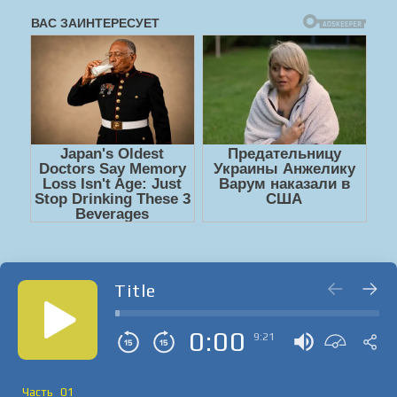
Title
0:00
9:21
Часть_01_