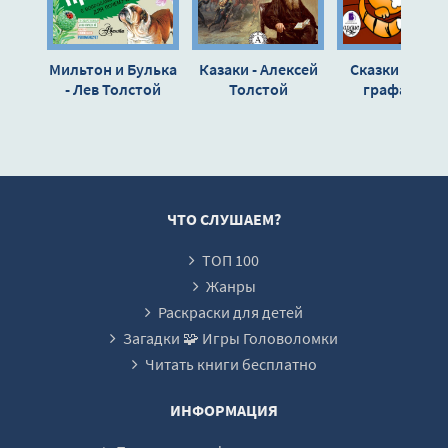
08 - Толстой - Смерть Ивана Ильича - Глава 8_
09 - Толстой - Смерть Ивана Ильича - Глава 9_
Мильтон и Булька
Казаки - Алексей
Сказки и бас
10 - Толстой - Смерть Ивана Ильича - Глава 10_
- Лев Толстой
Толстой
графа Льва
Толстого - Ле
11 - Толстой - Смерть Ивана Ильича - Глава 11_
Толстой
12 - Толстой - Смерть Ивана Ильича - Глава 12_
Смерть Ивана Ильича
ЧТО СЛУШАЕМ?
ТОП 100
Жанры
Раскраски для детей
Загадки 🧩 Игры Головоломки
Читать книги бесплатно
ИНФОРМАЦИЯ