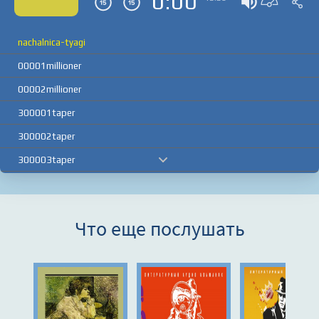
0:00
nachalnica-tyagi
00001millioner
00002millioner
300001taper
300002taper
300003taper
300004taper
Что еще послушать