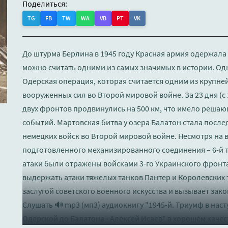
Поделиться:
TG
FB
TW
WA
VB
PT
VK
До штурма Берлина в 1945 году Красная армия одержала
можно считать одними из самых значимых в истории. Од
Одерская операция, которая считается одним из крупне
вооруженных сил во Второй мировой войне. За 23 дня (с 
двух фронтов продвинулись на 500 км, что имело реша
событий. Мартовская битва у озера Балатон стала посл
немецких войск во Второй мировой войне. Несмотря на 
подготовленного механизированного соединения – 6-й 
атаки были отражены войсками 3-го Украинского фронта
выдержать атаки тяжелых танков Пантер и Королевских 
заслугой советского военного искусства и вызывает зак
Слушать 🔊 mp3 (мп3) аудиокнигу "1945-й. Триумф в наст
Одерской до Балатона - Алексей Исаев" в хорошем каче