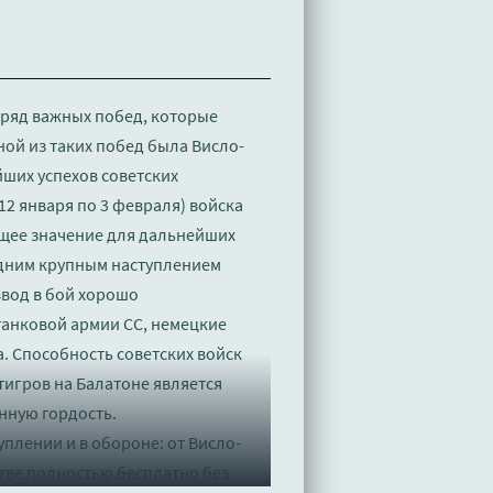
 ряд важных побед, которые
ной из таких побед была Висло-
йших успехов советских
12 января по 3 февраля) войска
ющее значение для дальнейших
едним крупным наступлением
ввод в бой хорошо
танковой армии СС, немецкие
. Способность советских войск
тигров на Балатоне является
онную гордость.
уплении и в обороне: от Висло-
стве полностью бесплатно без