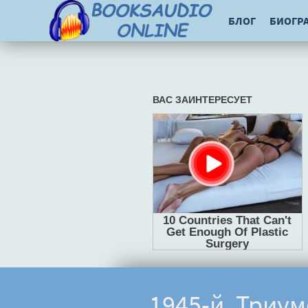
БЛОГ
БИОГР
1945-й. Триум