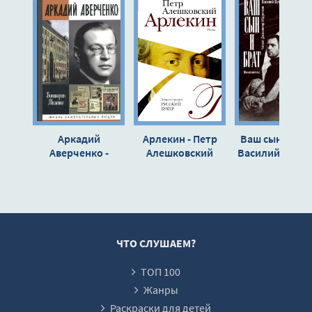
11
12
13
14
15
16
Аркадий
Арлекин - Петр
Ваш сын и брат
17
Аверченко -
Алешковский
Василий Шукш
Виктория
Миленко
ЧТО СЛУШАЕМ?
ТОП 100
Жанры
Раскраски для детей