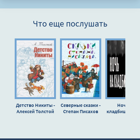
7
8
Что еще послушать
9
10
11
12
13
14
15
16
Детство Никиты -
Северные сказки -
Ночь на
17
Алексей Толстой
Степан Писахов
кладбище - Ю
Скоркина
18
19
20