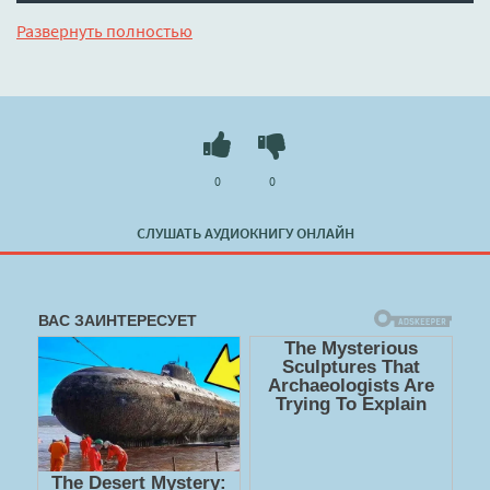
гудит пароходик на Голутвин и завел свою песенку Кот
Развернуть полностью
Баюн!
Слушать 🔊 mp3 (мп3) аудиокнигу "Уютная Россия.
Сладкие плюшки, соленые ушки, земляничные сказки -
Юлия Евдокимова" в хорошем качестве полностью
бесплатно без регистрации на лучшем сайте
booksaudio-
0
0
online.com
СЛУШАТЬ АУДИОКНИГУ ОНЛАЙН