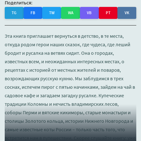
Поделиться:
TG
FB
TW
WA
VB
PT
VK
Эта книга приглашает вернуться в детство, в те места,
откуда родом герои наших сказок, где чудеса, где леший
бродит и русалка на ветвях сидит. Она о городах,
известных всем, и неожиданных интересных местах, о
рецептах с историей от местных жителей и поваров,
возрождающих русскую кухню. Мы заблудимся в трех
соснах, испечем пирог с пятью начинками, зайдем на чай в
садовое кафе и загадаем загадку русалке. Купеческие
традиции Коломны и нечисть владимирских лесов,
соборы Перми и вятские кикиморы, старые монастыри и
столицы Золотого кольца, истории Нижнего Новгорода и
самые известные коты России – только часть того, что
встретится нам в путешествии. Скорее слушайте книгу: уже