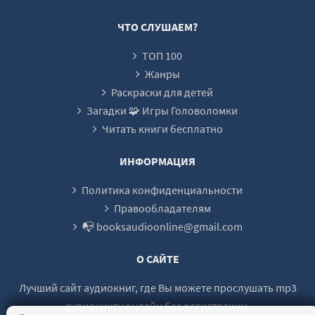
21
ЧТО СЛУШАЕМ?
22
ТОП 100
23
Жанры
24
Раскраски для детей
Загадки 🧩 Игры Головоломки
25
Читать книги бесплатно
26
27
ИНФОРМАЦИЯ
28
Политика конфиденциальности
29
Правообладателям
📭 booksaudioonline@gmail.com
30
31
О САЙТЕ
32
Лучший сайт аудиокниг, где Вы можете прослушать mp3
33
аудиокнигу онлайн без регистрации.