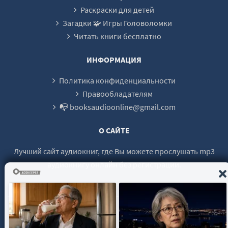
24
Раскраски для детей
Загадки 🧩 Игры Головоломки
25
Читать книги бесплатно
26
27
ИНФОРМАЦИЯ
28
Политика конфиденциальности
29
Правообладателям
📭 booksaudioonline@gmail.com
30
31
О САЙТЕ
32
Лучший сайт аудиокниг, где Вы можете прослушать mp3
33
аудиокнигу онлайн без регистрации.
34
35
36
© 2021 - 2026 booksaudio-online.com Все права защищены.
37