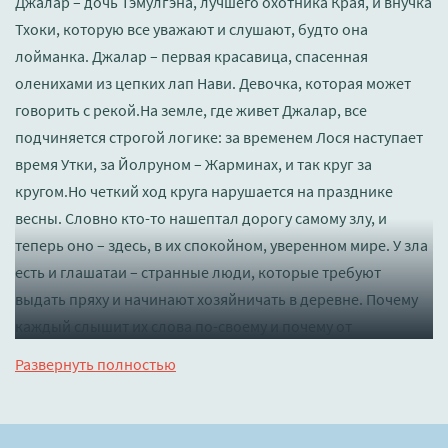
Джалар – дочь Тэмулгэна, лучшего охотника Края, и внучка
Тхоки, которую все уважают и слушают, будто она
лойманка. Джалар – первая красавица, спасенная
оленихами из цепких лап Нави. Девочка, которая может
говорить с рекой.На земле, где живет Джалар, все
подчиняется строгой логике: за временем Лося наступает
время Утки, за Йолруном – Жарминах, и так круг за
кругом.Но четкий ход круга нарушается на празднике
весны. Словно кто-то нашептал дорогу самому злу, и
теперь оно – здесь, в их спокойном, уверенном мире. У зла
есть и глашатаи – странные люди, которые требуют
выдать пряху и начинают хозяйничать в деревне. Почему
каждый слышит их слова по-своему и почему от
услышанного поднимается ненависть в мирных детях
Развернуть полностью
Рыси? Почему Джалар – угроза для них, почему вынуждена
теперь она бежать из дома, спасаясь? И что за книга
прячется на самом дне сундука старой Тхоки?«Джалар» –