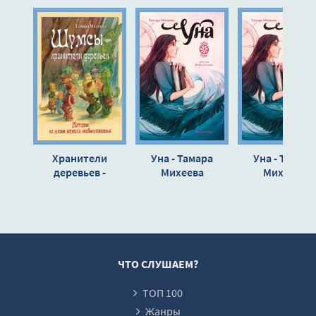
11
12
13
14
15
16
Хранители
Уна - Тамара
Уна - Тамара
17
деревьев -
Михеева
Михеева
Михеева Тамара
18
19
20
21
ЧТО СЛУШАЕМ?
22
ТОП 100
23
Жанры