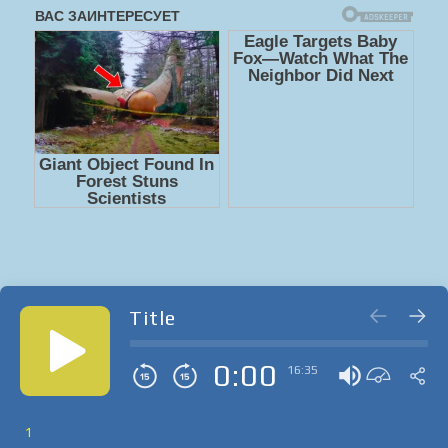
Title
0:00
16:35
1