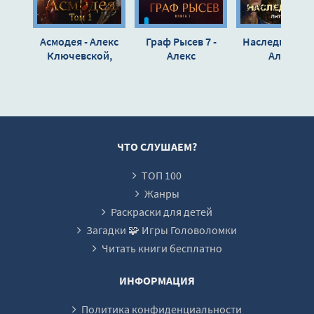
16
Асмодея - Алекс
Граф Рысев 7 -
Наследнички 3
17
Ключевской,
Алекс
Алекс
Илья Ангел
Ключевской
Ключевской
18
19
20
21
ЧТО СЛУШАЕМ?
22
ТОП 100
23
Жанры
24
Раскраски для детей
Загадки 🧩 Игры Головоломки
Читать книги бесплатно
ИНФОРМАЦИЯ
Политика конфиденциальности