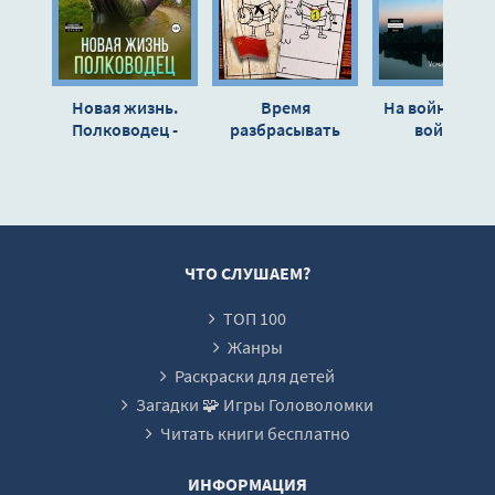
14
15
16
Новая жизнь.
Время
На войне как 
17
Полководец -
разбрасывать
войне! -
Иннокентий
камни - Дмитрий
Хайдарали
18
Белов
Распопов
Усманов
19
20
21
ЧТО СЛУШАЕМ?
22
ТОП 100
23
Жанры
24
Раскраски для детей
Загадки 🧩 Игры Головоломки
25
Читать книги бесплатно
26
27
ИНФОРМАЦИЯ