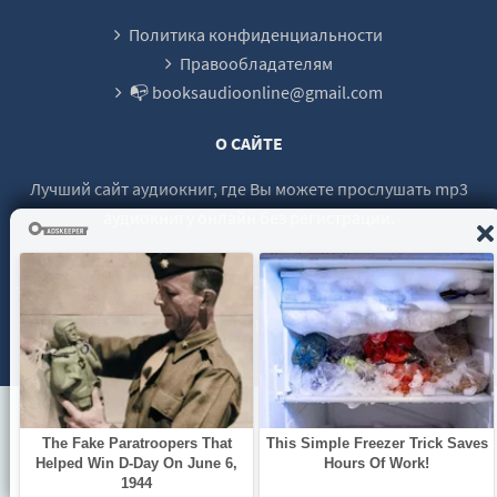
28
Политика конфиденциальности
29
Правообладателям
📭 booksaudioonline@gmail.com
30
31
О САЙТЕ
32
Лучший сайт аудиокниг, где Вы можете прослушать mp3
33
аудиокнигу онлайн без регистрации.
34
© 2021 - 2026 booksaudio-online.com Все права защищены.