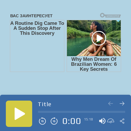
Title
0:00
15:18