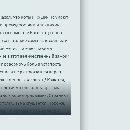
казал, что коты и кошки не умеют
еми премудростями и знаниями
нью в поместье Каслкотц снова
ржать только самые способные и
й метис, да ещё с такими
ие в этот величественный замок?
 превозмочь боль и усталость,
ение и не раз оказаться перед
кзаменов в Каслкотц! Кажется,
столетиями считали закрытым.
тво в коридорах замка. Странных
 толку. Тьма сгущается. Похоже,
пы. Но готовы ли они к таким
о «Котов-воителей» и «Гарри