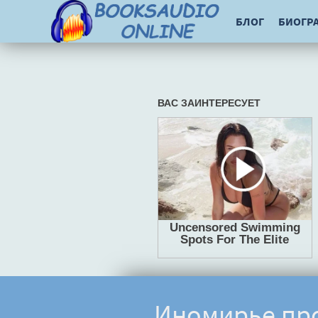
БЛОГ
БИОГР
Иномирье про