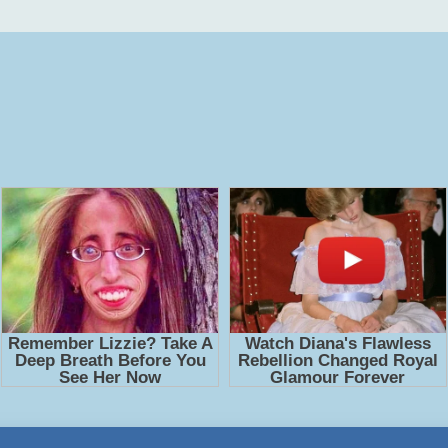
Слушать 🔊 mp3 (мп3) аудиокнигу "Иномирье просыпаетс
качестве полностью бесплатно без регистрации на лучш