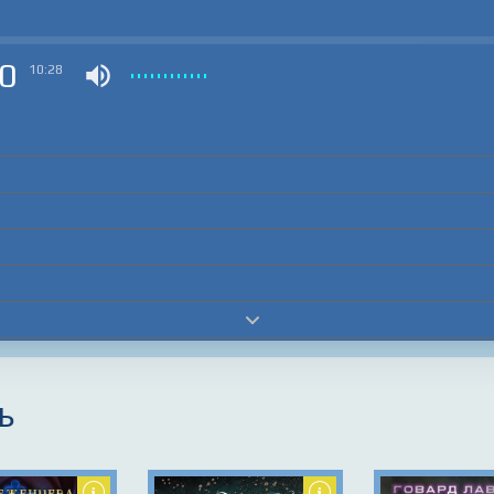
0
10:28
ь