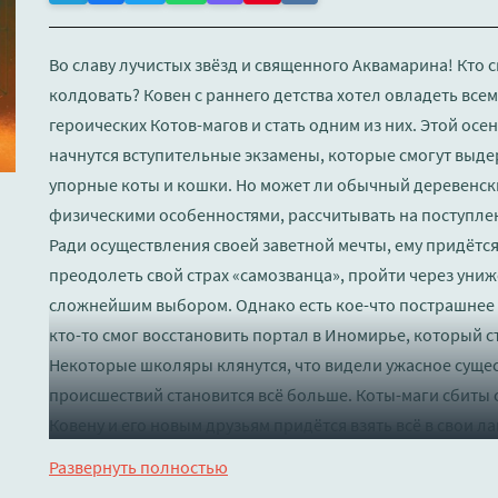
Во славу лучистых звёзд и священного Аквамарина! Кто с
колдовать? Ковен с раннего детства хотел овладеть вс
героических Котов-магов и стать одним из них. Этой осе
начнутся вступительные экзамены, которые смогут выде
упорные коты и кошки. Но может ли обычный деревенски
физическими особенностями, рассчитывать на поступлен
Ради осуществления своей заветной мечты, ему придётся
преодолеть свой страх «самозванца», пройти через униж
сложнейшим выбором. Однако есть кое-что пострашнее э
кто-то смог восстановить портал в Иномирье, который 
Некоторые школяры клянутся, что видели ужасное сущес
происшествий становится всё больше. Коты-маги сбиты с
Ковену и его новым друзьям придётся взять всё в свои ла
серьёзным испытаниям? Поклонникам магических саг пр
Развернуть полностью
Поттера»!