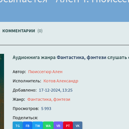
КОММЕНТАРИИ
(0)
Аудиокнига жанра
Фантастика, фэнтези
слушать 
Автор:
Пюиссегюр Ален
Исполнитель:
Котов Александр
Добавлено:
17-12-2024, 13:25
Жанр:
Фантастика, фэнтези
Просмотров:
5 993
Поделиться:
TG
FB
TW
WA
VB
PT
VK