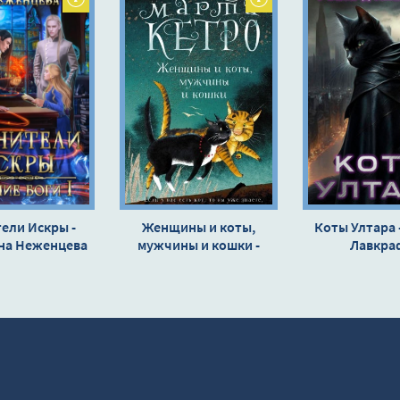
ели Искры -
Женщины и коты,
Коты Ултара 
на Неженцева
мужчины и кошки -
Лавкра
Марта Кетро