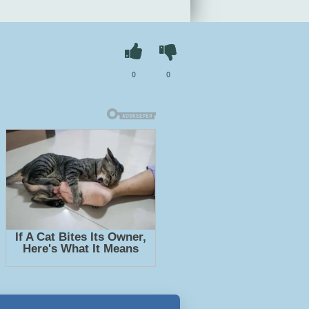
я - Ален Т. Пюиссегюр" в хорошем
ем сайте
booksaudio-online.com
0
0