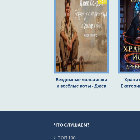
11
12
13
14
15
16
17
18
Бездомные мальчишки
Хранит
и весёлые коты - Джек
19
Екатери
Лондон
20
21
22
ЧТО СЛУШАЕМ?
23
24
ТОП 100