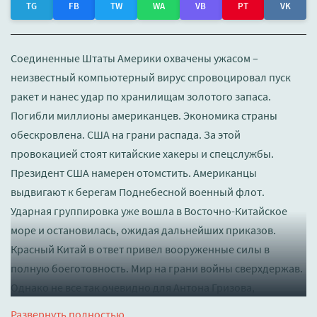
TG
FB
TW
WA
VB
PT
VK
Соединенные Штаты Америки охвачены ужасом –
неизвестный компьютерный вирус спровоцировал пуск
ракет и нанес удар по хранилищам золотого запаса.
Погибли миллионы американцев. Экономика страны
обескровлена. США на грани распада. За этой
провокацией стоят китайские хакеры и спецслужбы.
Президент США намерен отомстить. Американцы
выдвигают к берегам Поднебесной военный флот.
Ударная группировка уже вошла в Восточно-Китайское
море и остановилась, ожидая дальнейших приказов.
Красный Китай в ответ привел вооруженные силы в
полную боеготовность. Мир на грани войны сверхдержав.
Однако не все так очевидно для Антона Гризова,
журналиста из Санкт-Петербурга. Он один знает, что Китай
Развернуть полностью