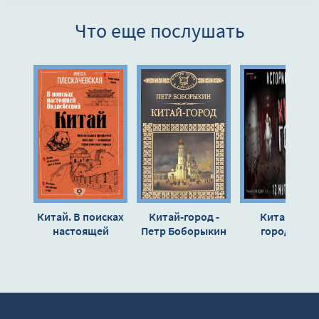
8
Что еще послушать
9
10
11
12
13
14
15
16
Китай. В поисках
Китай-город -
Китайские
17
настоящей
Петр Боборыкин
городские
Поднебесной -
легенды - Авт
18
Плескачевская
неизвестен
19
Инесса
20
21