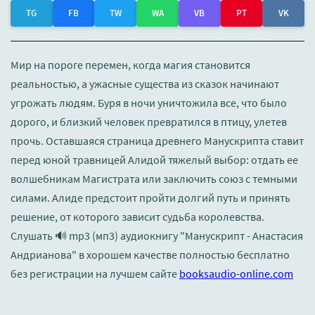
TG
FB
TW
WA
VB
PT
VK
Мир на пороге перемен, когда магия становится
реальностью, а ужасные существа из сказок начинают
угрожать людям. Буря в ночи уничтожила все, что было
дорого, и близкий человек превратился в птицу, улетев
прочь. Оставшаяся страница древнего Манускрипта ставит
перед юной травницей Алидой тяжелый выбор: отдать ее
волшебникам Магистрата или заключить союз с темными
силами. Алиде предстоит пройти долгий путь и принять
решение, от которого зависит судьба королевства.
Слушать 🔊 mp3 (мп3) аудиокнигу "Манускрипт - Анастасия
Андрианова" в хорошем качестве полностью бесплатно
без регистрации на лучшем сайте
booksaudio-online.com