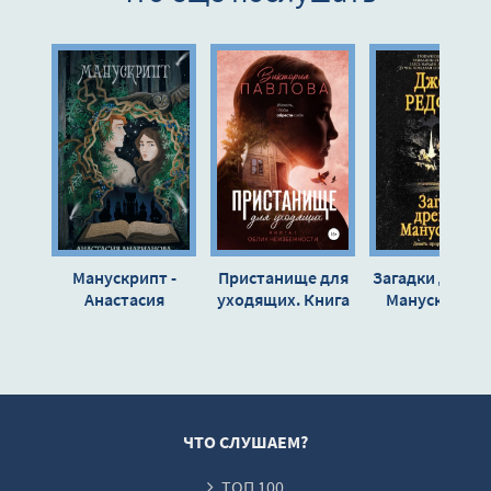
Манускрипт -
Пристанище для
Загадки древн
Анастасия
уходящих. Книга
Манускрипта 
Андрианова
1. Облик
Джеймс Редфи
неизбежности -
Виктория
Павлова
ЧТО СЛУШАЕМ?
ТОП 100