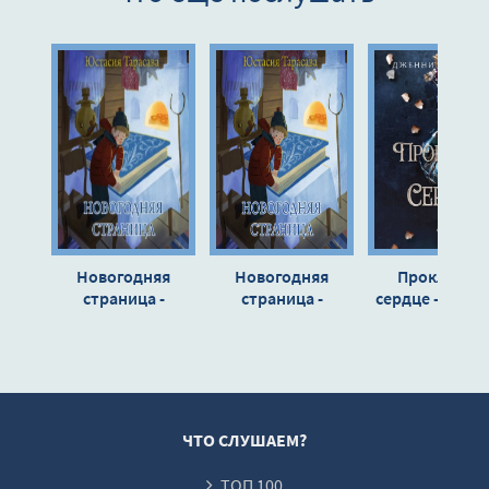
Новогодняя
Новогодняя
Проклятое
страница -
страница -
сердце - Джен
Юстасия Тарасава
Юстасия Тарасава
Хикман
ЧТО СЛУШАЕМ?
ТОП 100