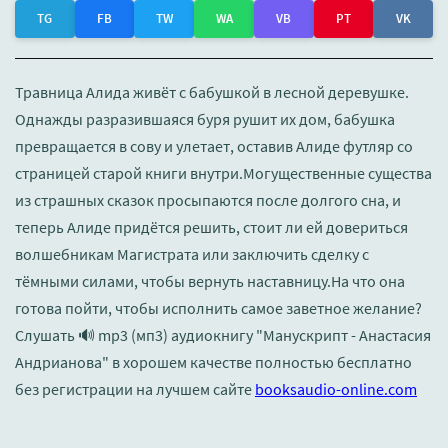
TG
FB
TW
WA
VB
PT
VK
Травница Алида живёт с бабушкой в лесной деревушке.
Однажды разразившаяся буря рушит их дом, бабушка
превращается в сову и улетает, оставив Алиде футляр со
страницей старой книги внутри.Могущественные существа
из страшных сказок просыпаются после долгого сна, и
теперь Алиде придётся решить, стоит ли ей довериться
волшебникам Магистрата или заключить сделку с
тёмными силами, чтобы вернуть наставницу.На что она
готова пойти, чтобы исполнить самое заветное желание?
Слушать 🔊 mp3 (мп3) аудиокнигу "Манускрипт - Анастасия
Андрианова" в хорошем качестве полностью бесплатно
без регистрации на лучшем сайте
booksaudio-online.com