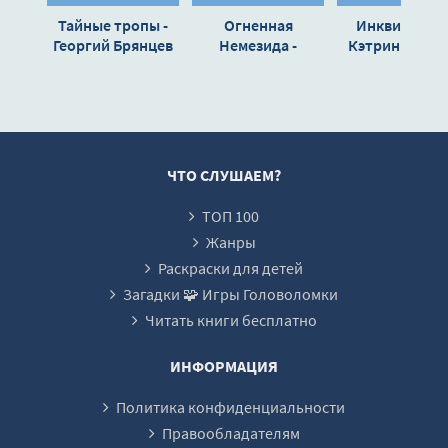
Тайные тропы -
Огненная
Инквизитор 
16_Заклятия
Георгий Брянцев
Немезида -
Кэтрин Джин
Элджернон
17_Костяное ущелье
Блэквуд
18_Костяное гнездо
19_Неподатливая дверь
20_Тайна Костоправа
ЧТО СЛУШАЕМ?
21_Среди костей
ТОП 100
22_Вид сверху
Жанры
23_Противусолонь
Раскраски для детей
Загадки 🧩 Игры Головоломки
24_Заклятие Ривена
Читать книги бесплатно
ИНФОРМАЦИЯ
Политика конфиденциальности
Правообладателям