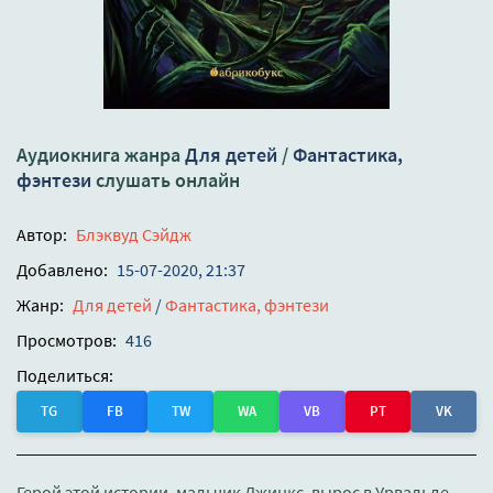
Аудиокнига жанра
Для детей
/
Фантастика,
фэнтези
слушать онлайн
Автор:
Блэквуд Сэйдж
Добавлено:
15-07-2020, 21:37
Жанр:
Для детей
/
Фантастика, фэнтези
Просмотров:
416
Поделиться:
TG
FB
TW
WA
VB
PT
VK
Герой этой истории, мальчик Джинкс, вырос в Урвальде –