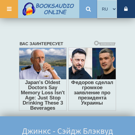
Джинкс - Сэйдж Блэквуд