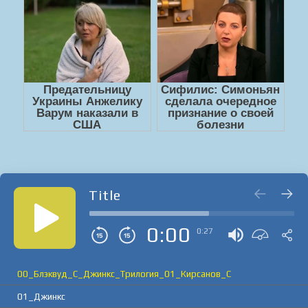
Title
0:00
0:27
00_Блэквуд_С_Джинкс_Трилогия_01_Кирсанов_С
01_Джинкс