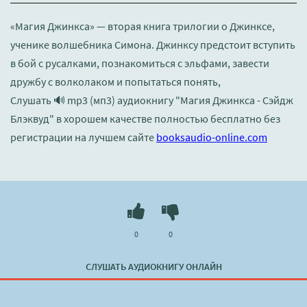
«Магия Джинкса» — вторая книга трилогии о Джинксе,
ученике волшебника Симона. Джинксу предстоит вступить
в бой с русалками, познакомиться с эльфами, завести
дружбу с волколаком и попытаться понять,
Слушать 🔊 mp3 (мп3) аудиокнигу "Магия Джинкса - Сэйдж
Блэквуд" в хорошем качестве полностью бесплатно без
регистрации на лучшем сайте
booksaudio-online.com
0
0
СЛУШАТЬ АУДИОКНИГУ ОНЛАЙН