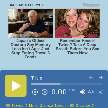
Title
0:00
0:28
00_Блэквуд_С_Магия_Джинкса_Трилогия_02_Кирсанов_С