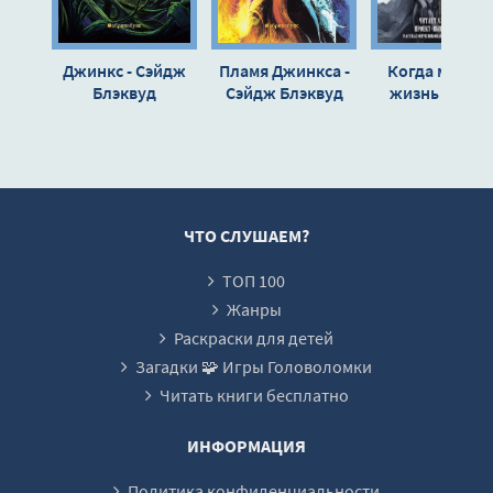
14_Экзамен
15_Союз Омелы
Джинкс - Сэйдж
Пламя Джинкса -
Когда магия 
16_Крокодилова Утроба
Блэквуд
Сэйдж Блэквуд
жизнь - Лесл
Форест
17_С Симоном что-то не так
18_Вершительница
19_План Джинкса
20_Магия ЗС
ЧТО СЛУШАЕМ?
21_Пути пламени и льда
ТОП 100
22_Правдивая
Жанры
23_Магия Джинкса
Раскраски для детей
Загадки 🧩 Игры Головоломки
24_Джинкса сцапали
Читать книги бесплатно
25_Тюрьма
26_Схватка
ИНФОРМАЦИЯ
27_Известие о войне
Политика конфиденциальности