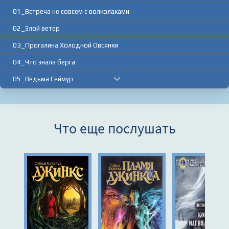
01_Встреча не совсем с волколаками
02_Злой ветер
03_Прогалина Холодной Овсянки
04_Что знала берга
05_Ведьма Сеймур
06_Закраинные земли
07_У костра и во дворце
Что еще послушать
08_Король незнамо чего
09_Не лучшее из заклинаний
10_Джинкс становится опасным
11_Кости на Прогалине Холодной Овсянки
12_Дом Элдриджа
13_За дверью