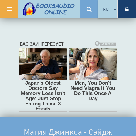
Магия Джинкса - Сэйдж