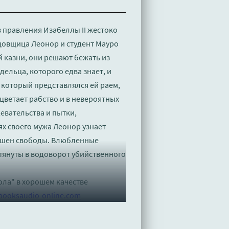
 правления Изабеллы II жестоко
нцовщица Леонор и студент Мауро
й казни, они решают бежать из
ельца, которого едва знает, и
в, который представлялся ей раем,
цветает рабство и в невероятных
евательства и пытки,
ях своего мужа Леонор узнает
лишен свободы. Влюбленные
втянуты в водоворот убийственного
ола" в хорошем качестве
booksaudio-online.com