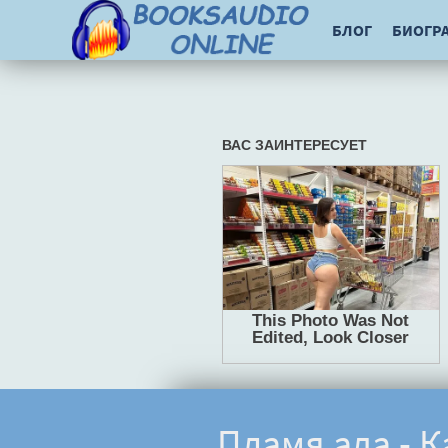
БЛОГ
БИОГР
Пламя ада - 