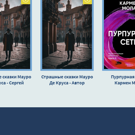
 сказки Мауро
Страшные сказки Мауро
Пурпурная 
са - Сергей
Де Круса - Автор
Кармен 
уренков
неизвестен