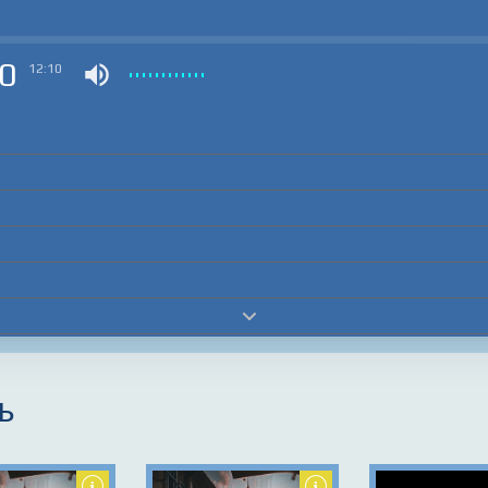
0
12:10
ь