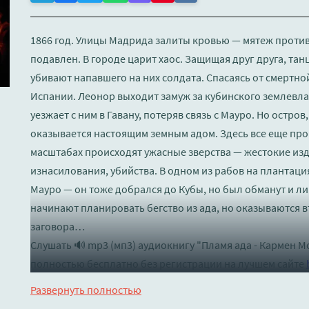
1866 год. Улицы Мадрида залиты кровью — мятеж против
подавлен. В городе царит хаос. Защищая друг друга, та
убивают напавшего на них солдата. Спасаясь от смертно
Испании. Леонор выходит замуж за кубинского землевлад
уезжает с ним в Гавану, потеряв связь с Мауро. Но остро
оказывается настоящим земным адом. Здесь все еще про
масштабах происходят ужасные зверства — жестокие изд
изнасилования, убийства. В одном из рабов на плантаци
Мауро — он тоже добрался до Кубы, но был обманут и 
начинают планировать бегство из ада, но оказываются 
заговора…
Слушать 🔊 mp3 (мп3) аудиокнигу "Пламя ада - Кармен М
полностью бесплатно без регистрации на лучшем сайте
Развернуть полностью