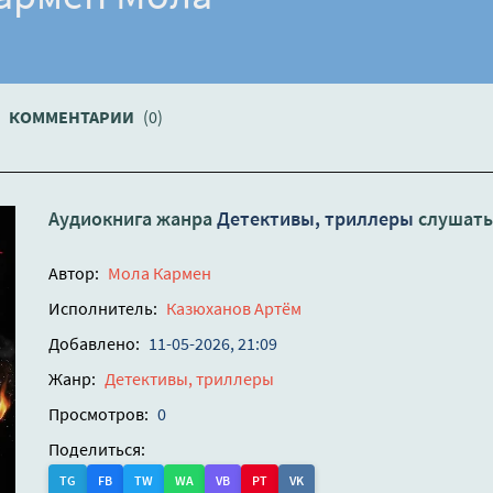
КОММЕНТАРИИ
(0)
Аудиокнига жанра
Детективы, триллеры
слушать
Автор:
Мола Кармен
Исполнитель:
Казюханов Артём
Добавлено:
11-05-2026, 21:09
Жанр:
Детективы, триллеры
Просмотров:
0
Поделиться:
TG
FB
TW
WA
VB
PT
VK