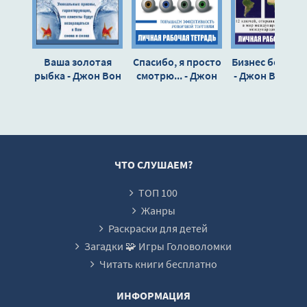
Ваша золотая
Спасибо, я просто
Бизнес без гра
рыбка - Джон Вон
смотрю... - Джон
- Джон Вон Эй
Эйкен
Вон Эйкен
ЧТО СЛУШАЕМ?
ТОП 100
Жанры
Раскраски для детей
Загадки 🧩 Игры Головоломки
Читать книги бесплатно
ИНФОРМАЦИЯ