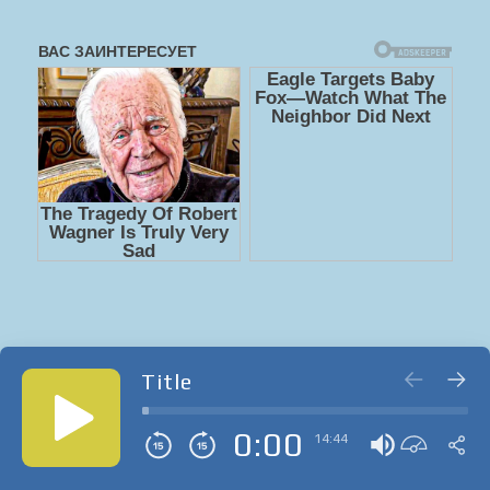
Title
0:00
14:44