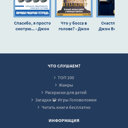
Track 15
Track 16
Спасибо, я просто
Что у босса в
Счастливчик 
Track 17
смотрю... - Джон
голове? - Джон
Джон Вон Эйк
Вон Эйкен
Вон Эйкен
Track 18
Track 19
Track 20
Track 21
ЧТО СЛУШАЕМ?
Track 22
ТОП 100
Жанры
Раскраски для детей
Загадки 🧩 Игры Головоломки
Читать книги бесплатно
ИНФОРМАЦИЯ