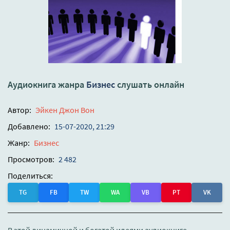
Аудиокнига жанра
Бизнес
слушать онлайн
Автор:
Эйкен Джон Вон
Добавлено:
15-07-2020, 21:29
Жанр:
Бизнес
Просмотров:
2 482
Поделиться:
TG
FB
TW
WA
VB
PT
VK
В этой динамичной и богатой идеями аудиокниге